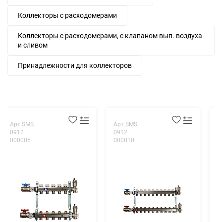
Коллекторы с расходомерами
Коллекторы с расходомерами, с клапаном вып. воздуха
и сливом
Принадлежности для коллекторов
Арт.SMS
Арт.SMS
А
0912
0912
0
000005
000010
0
К
н
р