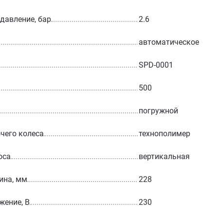
 давление, бар
2.6
автоматическое
SPD-0001
500
погружной
чего колеса
технополимер
оса
вертикальная
ина, мм
228
жение, В
230