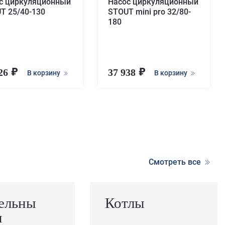
с циркуляционный
Насос циркуляционный
T 25/40-130
STOUT mini pro 32/80-
180
526
37 938
В корзину
В корзину
Смотреть все
ельны
Котлы
ы