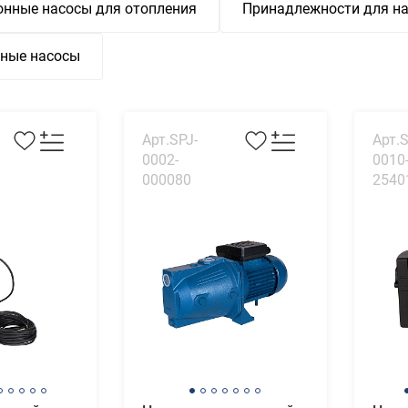
нные насосы для отопления
Принадлежности для на
ные насосы
Арт.SPJ-
Арт.
0002-
0010
000080
2540