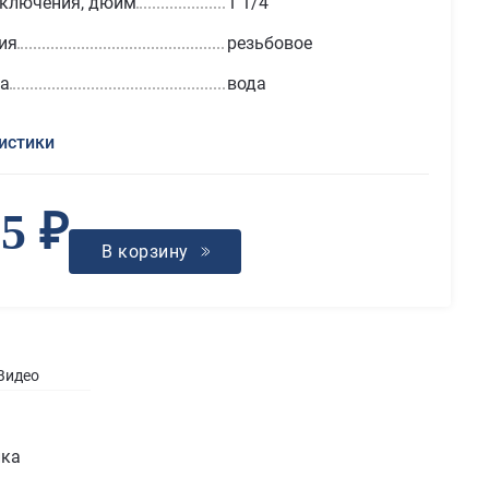
дключения, дюйм
1 1/4
ия
резьбовое
да
вода
истики
25 ₽
В корзину
Видео
ика