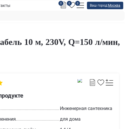
0
0
0
такты
Ваш город:
Москва
бель 10 м, 230V, Q=150 л/мин,
продукте
Инженерная сантехника
менения
для дома