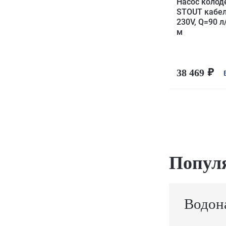
Насос колод
STOUT кабел
230V, Q=90 л
м
38 469
Попул
Водон