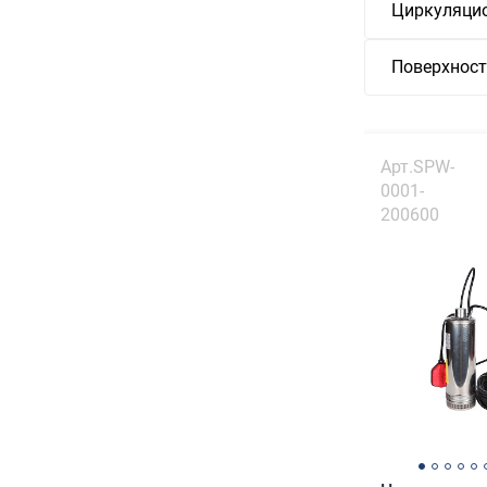
Циркуляцио
Поверхност
Арт.SPW-
0001-
200600