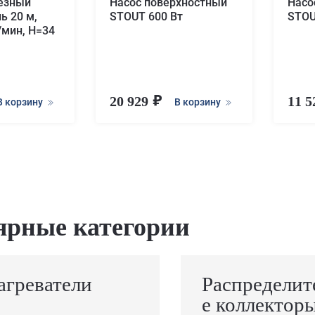
езный
Насос поверхностный
Насо
ь 20 м,
STOUT 600 Вт
STOU
/мин, H=34
20 929
11 
В корзину
В корзину
ярные категории
агреватели
Распределит
е коллектор