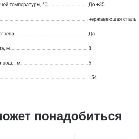
чей температуры, °С
До +35
а
нержавеющая сталь
егрева
Да
а, м
8
а воды, м
5
154
может понадобиться