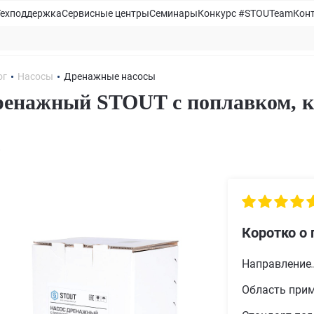
Техподдержка
Сервисные центры
Семинары
Конкурс #STOUTeam
Кон
ог
Насосы
Дренажные насосы
ренажный STOUT с поплавком, ка
0
Коротко о 
Направление
Область при