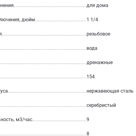
енения
для дома
ключения, дюйм
1 1/4
я
резьбовое
вода
дренажные
154
уса
нержавеющая сталь
серебристый
ность, м3/час
9
8