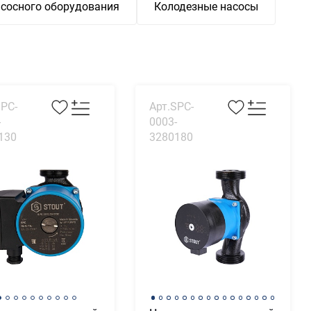
сосного оборудования
Колодезные насосы
SPC-
Арт.SPC-
-
0003-
130
3280180