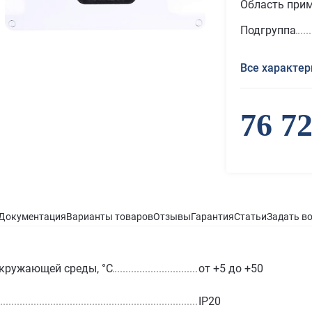
Область при
Подгруппа
Все характер
76 7
Документация
Варианты товаров
Отзывы
Гарантия
Статьи
Задать в
кружающей среды, °С
от +5 до +50
IP20