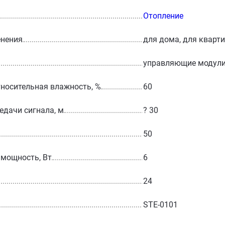
Отопление
енения
для дома, для кварт
управляющие модул
носительная влажность, %
60
едачи сигнала, м
? 30
50
мощность, Вт
6
24
STE-0101