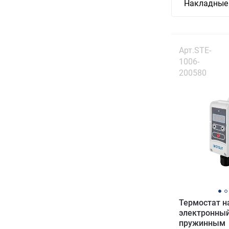
Накладные 
Арт.STE-
1006-
200580
Термостат н
электронный
пружинным