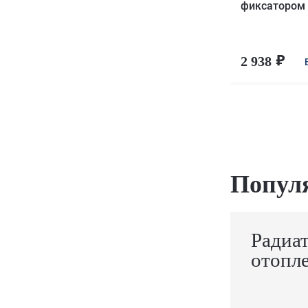
фиксатором 
2 938
Попул
Радиа
отопл