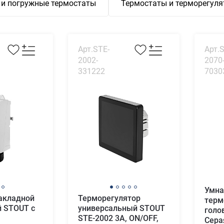
и погружные термостаты
Термостаты и терморегул
Арт.STE-
Арт.
2002-
2070
331222
7030
Умна
акладной
Терморегулятор
терм
 STOUT с
универсальный STOUT
голо
STE-2002 3А, ON/OFF,
Сера