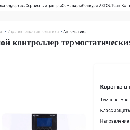
Техподдержка
Сервисные центры
Семинары
Конкурс #STOUTeam
Кон
ог
Управляющая автоматика
Автоматика
ой контроллер термостатически
Коротко о 
Температура
Класс защит
Направление