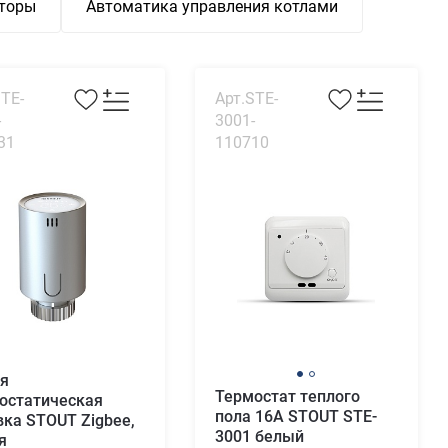
яторы
Автоматика управления котлами
STE-
Арт.STE-
-
3001-
31
110710
я
Термостат теплого
остатическая
пола 16А STOUT STE-
вка STOUT Zigbee,
3001 белый
я