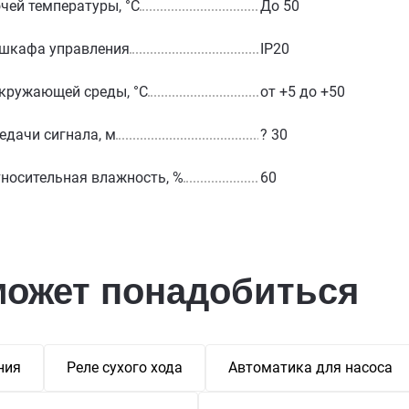
чей температуры, °С
До 50
 шкафа управления
IP20
кружающей среды, °С
от +5 до +50
едачи сигнала, м
? 30
носительная влажность, %
60
может понадобиться
ния
Реле сухого хода
Автоматика для насоса