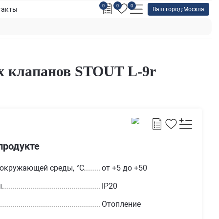
0
0
0
такты
Ваш город:
Москва
х клапанов STOUT L-9r
продукте
 окружающей среды, °С
от +5 до +50
ы
IP20
Отопление