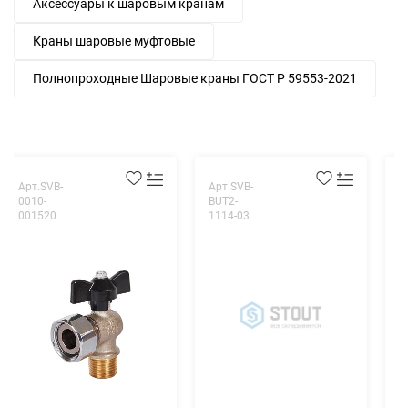
Аксессуары к шаровым кранам
Краны шаровые муфтовые
Полнопроходные Шаровые краны ГОСТ Р 59553-2021
Арт.SVB-
Арт.SVB-
А
0010-
BUT2-
1
001520
1114-03
0
К
1
Н
б