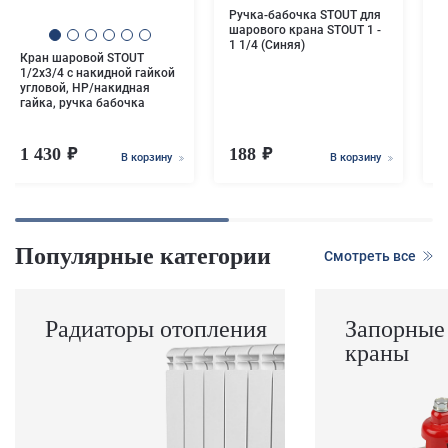
Ручка-бабочка STOUT для
шарового крана STOUT 1 -
1 1/4 (Синяя)
Кран шаровой STOUT
1/2x3/4 с накидной гайкой
угловой, НР/накидная
гайка, ручка бабочка
1 430
188
1
В корзину
В корзину
Популярные категории
Смотреть все
Радиаторы отопления
Запорные
краны