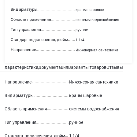
Вид арматуры
краны шаровые
Область применения
системы водоснабжения
Тип управления
ручное
Стандарт подключения, дюйм
1 1/4
Направление
Инженерная сантехника
Характеристики
Документация
Варианты товаров
Отзывы
Гаран
Направление
Инженерная сантехника
Вид арматуры
краны шаровые
Область применения
системы водоснабжения
Тип управления
ручное
Стандарт подключения, дюйм
1 1/4