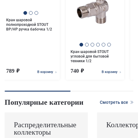
Кран шаровой
К
полнопроходной STOUT
п
ВР/НР ручка бабочка 1/2
В
Кран шаровой STOUT
угловой для бытовой
техники 1/2
789
740
6
В корзину
В корзину
Популярные категории
Смотреть все
Распределительные
Коллекто
коллекторы