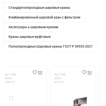
Стандартнопроходные шаровые краны
Комбинированный шаровой кран с фильтром
Аксессуары к шаровым кранам
Краны шаровые муфтовые
Полнопроходные Шаровые краны ГОСТ Р 59553-2021
Арт.SVB-
Арт.SVB-
А
0004-
0059-
0
200015
001212
2