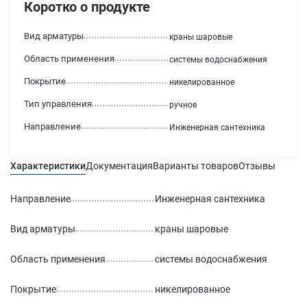
Коротко о продукте
Вид арматуры
краны шаровые
Область применения
системы водоснабжения
Покрытие
никелированное
Тип управления
ручное
Направление
Инженерная сантехника
Характеристики
Документация
Варианты товаров
Отзывы
Гаран
Направление
Инженерная сантехника
Вид арматуры
краны шаровые
Область применения
системы водоснабжения
Покрытие
никелированное