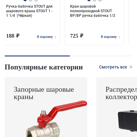
Ручка-бабочка STOUT для
Кран шаровой
К
шарового крана STOUT 1 -
полнопроходной STOUT
п
1 1/4 (Чёрная)
ВР/ВР ручка бабочка 1/2
В
188
725
В корзину
В корзину
Популярные категории
Смотреть все
Запорные шаровые
Распреде
краны
коллекто