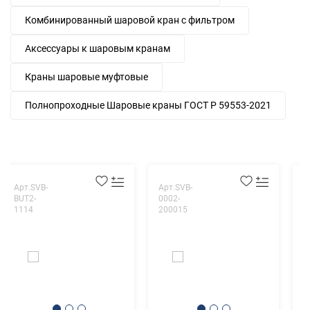
Комбинированный шаровой кран с фильтром
Аксессуары к шаровым кранам
Краны шаровые муфтовые
Полнопроходные Шаровые краны ГОСТ Р 59553-2021
Арт.SVB-
Арт.SVB-
А
BUT2-
0002-
0
1114
200015
2