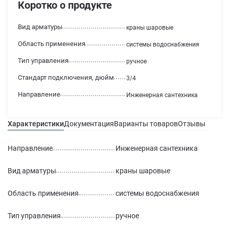
Коротко о продукте
Вид арматуры
краны шаровые
Область применения
системы водоснабжения
Тип управления
ручное
Стандарт подключения, дюйм
3/4
Направление
Инженерная сантехника
Характеристики
Документация
Варианты товаров
Отзывы
Гаран
Направление
Инженерная сантехника
Вид арматуры
краны шаровые
Область применения
системы водоснабжения
Тип управления
ручное