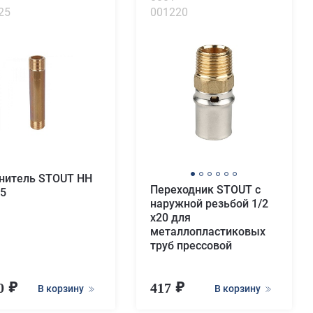
25
001220
нитель STOUT НН
Переходник STOUT с
25
наружной резьбой 1/2
х20 для
металлопластиковых
труб прессовой
60
417
В корзину
В корзину