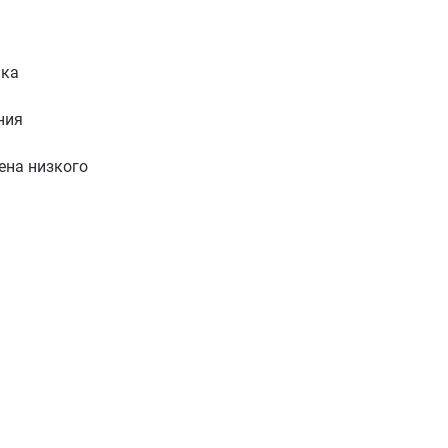
ика
ния
ена низкого