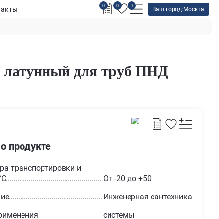
0
0
0
такты
Ваш город:
Москва
 латунный для труб ПНД
 о продукте
ра транспортировки и
°С
От -20 до +50
ние
Инженерная сантехника
рименения
системы