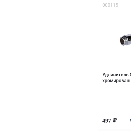
000115
Удлинитель
хромированн
497