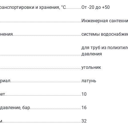
ранспортировки и хранения, °С
От -20 до +50
Инженерная сантехн
енения
системы водоснабже
для труб из полиэтил
давления
угольник
ериал
латунь
лет
10
 давление, бар
16
м
32