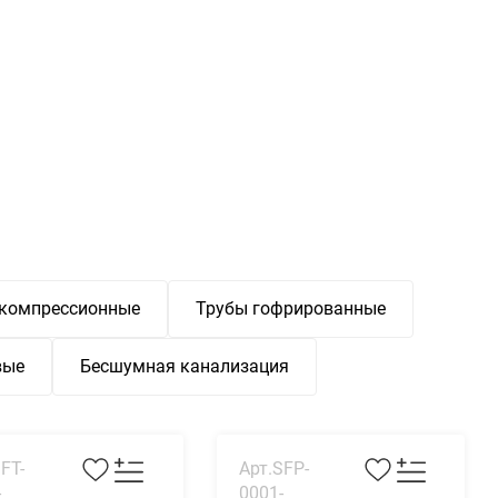
 компрессионные
Трубы гофрированные
вые
Бесшумная канализация
FT-
Арт.SFP-
-
0001-