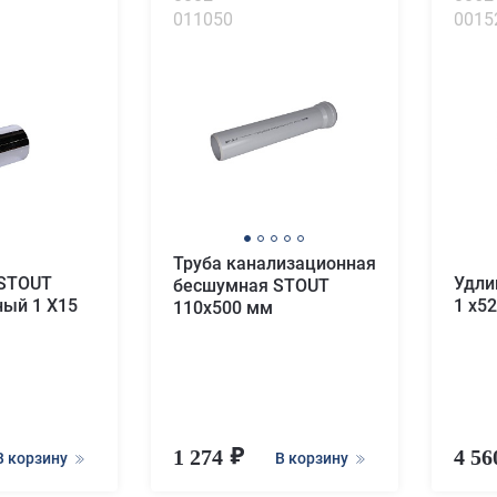
011050
0015
Труба канализационная
 STOUT
Удли
бесшумная STOUT
ый 1 X15
1 x5
110х500 мм
1 274
4 5
В корзину
В корзину