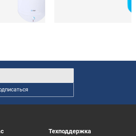
одписаться
ас
Техподдержка