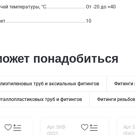
чей температуры, °С
От -20 до +40
лет
10
может понадобиться
лиэтиленовых труб и аксиальных фитингов
Фитинги
таллопластиковых труб и фитингов
Фитинги резьбо
Арт.SKB-
Арт.S
0002-
0062