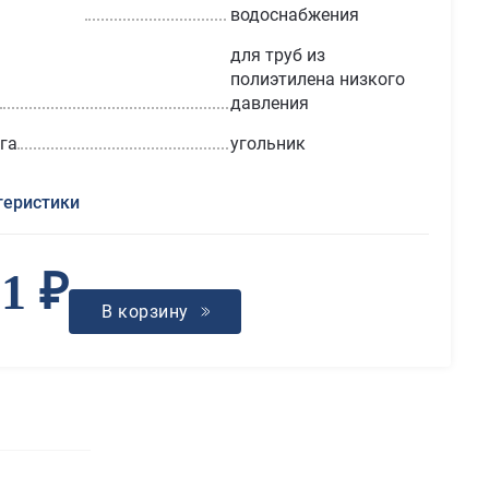
водоснабжения
для труб из
полиэтилена низкого
давления
га
угольник
теристики
01 ₽
В корзину