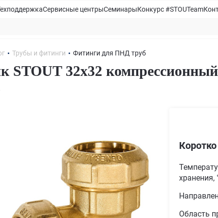
Техподдержка
Сервисные центры
Семинары
Конкурс #STOUTeam
Кон
ог
Трубы и фитинги
Фитинги для ПНД труб
к STOUT 32x32 компрессионный
2
Коротко
Температу
хранения, 
Направле
Область п