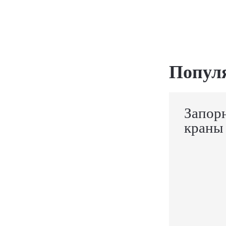
Попул
Запор
краны