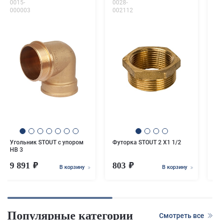
0015-
0028-
0
000003
002112
0
У
Угольник STOUT с упором
Футорка STOUT 2 X1 1/2
НВ 3
9 891
803
В корзину
В корзину
Популярные категории
Смотреть все