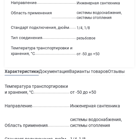
Направление
Инженерная сантехника
Область применения
системы водоснабжения,
системы отопления
Стандарт подключения, дюйм
1/4, 1/8
Тип соединения
резьбовое
Температура транспортировки и
хранения, °С
от -50 до +50
Характеристики
Документация
Варианты товаров
Отзывы
Гаран
Температура транспортировки
и хранения, °С
от -50 до +50
Направление
Инженерная сантехника
системы водоснабжения,
Область применения
системы отопления