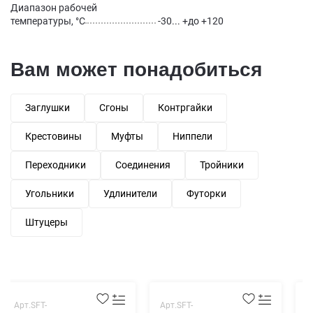
Диапазон рабочей
температуры, °С
-30... +до +120
Вам может понадобиться
Заглушки
Сгоны
Контргайки
Крестовины
Муфты
Ниппели
Переходники
Соединения
Тройники
Угольники
Удлинители
Футорки
Штуцеры
Арт.SFT-
Арт.SFT-
А