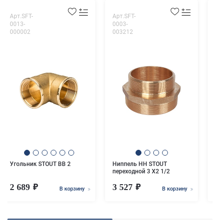
Арт.SFT-
Арт.SFT-
А
0013-
0003-
0
000002
003212
0
У
x
Угольник STOUT ВВ 2
Ниппель НН STOUT
переходной 3 X2 1/2
2 689
3 527
В корзину
В корзину