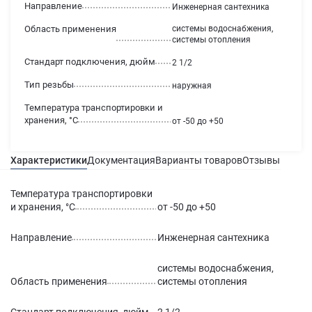
Направление
Инженерная сантехника
Область применения
системы водоснабжения,
системы отопления
Стандарт подключения, дюйм
2 1/2
Тип резьбы
наружная
Температура транспортировки и
хранения, °С
от -50 до +50
Характеристики
Документация
Варианты товаров
Отзывы
Гаран
Температура транспортировки
и хранения, °С
от -50 до +50
Направление
Инженерная сантехника
системы водоснабжения,
Область применения
системы отопления