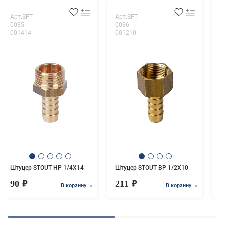
Арт.SFT-
Арт.SFT-
А
0035-
0036-
0
001414
001210
0
У
x
Штуцер STOUT НР 1/4X14
Штуцер STOUT ВР 1/2X10
90
211
2
В корзину
В корзину