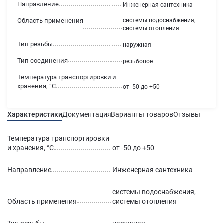
Направление
Инженерная сантехника
Область применения
системы водоснабжения,
системы отопления
Тип резьбы
наружная
Тип соединения
резьбовое
Температура транспортировки и
хранения, °С
от -50 до +50
Характеристики
Документация
Варианты товаров
Отзывы
Гаран
Температура транспортировки
и хранения, °С
от -50 до +50
Направление
Инженерная сантехника
системы водоснабжения,
Область применения
системы отопления