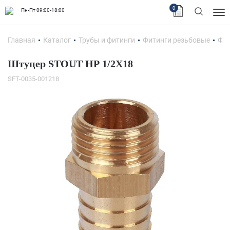
0
Пн-Пт 09:00-18:00
Главная
Каталог
Трубы и фитинги
Фитинги резьбовые
Фит
Штуцер STOUT НР 1/2X18
SFT-0035-001218