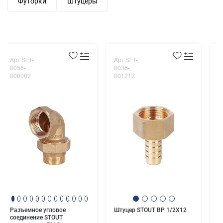
Футорки
Штуцеры
Арт.SFT-
Арт.SFT-
А
0056-
0036-
0
000002
001212
0
У
Н
Разъемное угловое
Штуцер STOUT ВР 1/2X12
соединение STOUT