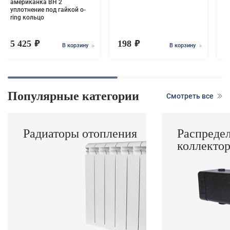
американка ВН 2
уплотнение под гайкой o-
ring кольцо
5 425
198
9
В корзину
В корзину
Популярные категории
Смотреть все
Радиаторы отопления
Распреде
коллекто