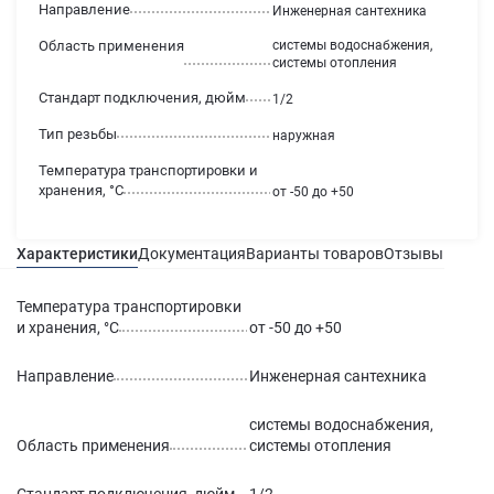
Направление
Инженерная сантехника
Область применения
системы водоснабжения,
системы отопления
Стандарт подключения, дюйм
1/2
Тип резьбы
наружная
Температура транспортировки и
хранения, °С
от -50 до +50
Характеристики
Документация
Варианты товаров
Отзывы
Гаран
Температура транспортировки
и хранения, °С
от -50 до +50
Направление
Инженерная сантехника
системы водоснабжения,
Область применения
системы отопления