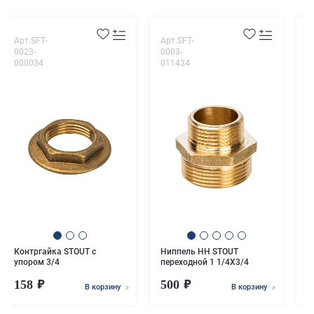
Арт.SFT-
Арт.SFT-
А
0023-
0003-
0
000034
011434
0
М
п
Контргайка STOUT с
Ниппель НН STOUT
упором 3/4
переходной 1 1/4X3/4
158
500
В корзину
В корзину