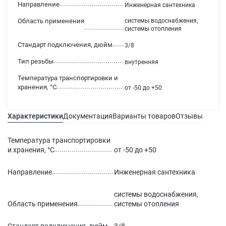
Направление
Инженерная сантехника
Область применения
системы водоснабжения,
системы отопления
Стандарт подключения, дюйм
3/8
Тип резьбы
внутренняя
Температура транспортировки и
хранения, °С
от -50 до +50
Характеристики
Документация
Варианты товаров
Отзывы
Гаран
Температура транспортировки
и хранения, °С
от -50 до +50
Направление
Инженерная сантехника
системы водоснабжения,
Область применения
системы отопления