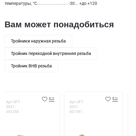
температуры, °С
-30... +до +120
Вам может понадобиться
Тройники наружная резьба
Тройник переходной внутренняя резьба
Тройник ВНВ резьба
Арт.SFT-
Арт.SFT-
А
0021-
0021-
0
341234
001341
0