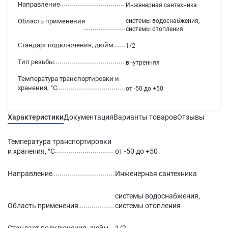
Направление
Инженерная сантехника
Область применения
системы водоснабжения,
системы отопления
Стандарт подключения, дюйм
1/2
Тип резьбы
внутренняя
Температура транспортировки и
хранения, °С
от -50 до +50
Характеристики
Документация
Варианты товаров
Отзывы
Гаран
Температура транспортировки
и хранения, °С
от -50 до +50
Направление
Инженерная сантехника
системы водоснабжения,
Область применения
системы отопления