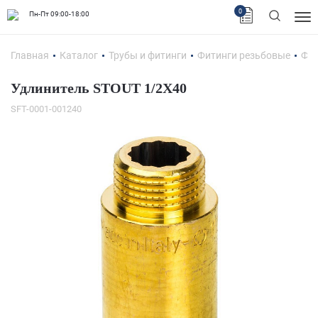
0
Пн-Пт 09:00-18:00
Главная
Каталог
Трубы и фитинги
Фитинги резьбовые
Фит
Удлинитель STOUT 1/2X40
SFT-0001-001240