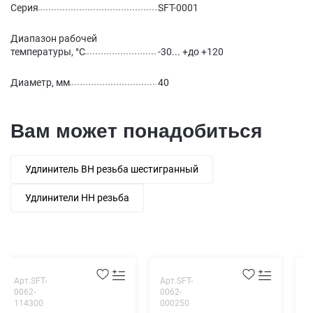
Серия
SFT-0001
Диапазон рабочей
температуры, °С
-30... +до +120
Диаметр, мм
40
Вам может понадобиться
Удлинитель ВН резьба шестигранный
Удлинители НН резьба
Арт.SFT-
Арт.SFT-
А
0062-
0062-
0
114300
000250
0