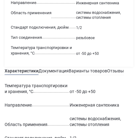
Направление
Инженерная сантехника
Область применения
системы водоснабжения,
системы отопления
Стандарт подключения, дюйм
1/2
Тип соединения
резьбовое
Температура транспортировки и
хранения, °С
от -50 до +50
Характеристики
Документация
Варианты товаров
Отзывы
Гаран
Температура транспортировки
и хранения, °С
от -50 до +50
Направление
Инженерная сантехника
системы водоснабжения,
Область применения
системы отопления