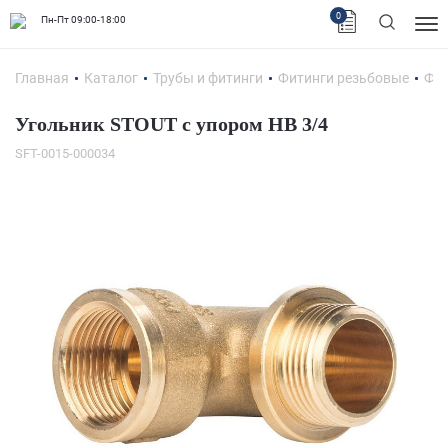
0
Пн-Пт 09:00-18:00
Главная
Каталог
Трубы и фитинги
Фитинги резьбовые
Фит
Угольник STOUT с упором НВ 3/4
SFT-0015-000034