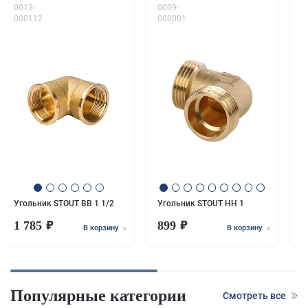
0013-
0009-
0
000112
000001
0
У
Угольник STOUT ВВ 1 1/2
Угольник STOUT НН 1
1 785
899
В корзину
В корзину
Популярные категории
Смотреть все