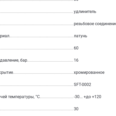
удлинитель
резьбовое соединени
ериал
латунь
60
 давление, бар
16
крытие
хромированное
SFT-0002
чей температуры, °С
-30... +до +120
30