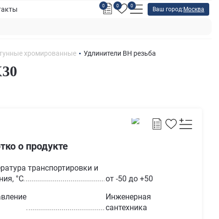
0
0
0
такты
Ваш город:
Москва
атунные хромированные
Удлинители ВН резьба
X30
тко о продукте
ратура транспортировки и
ния, °С
от -50 до +50
вление
Инженерная
сантехника