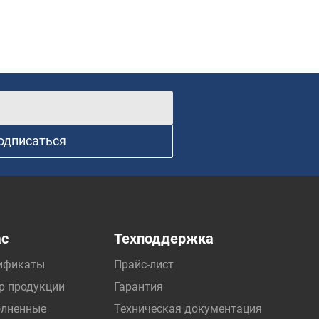
одписаться
ас
Техподдержка
ификаты
Прайс-лист
р продукции
Гарантия
лненные
Техническая документация