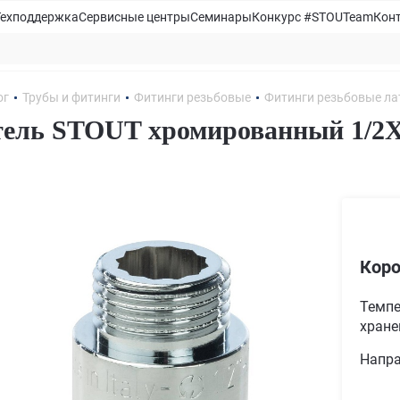
Техподдержка
Сервисные центры
Семинары
Конкурс #STOUTeam
Кон
ог
Трубы и фитинги
Фитинги резьбовые
Фитинги резьбовые л
ель STOUT хромированный 1/2
Коро
Темпе
хране
Напра