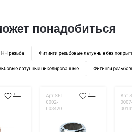
может понадобиться
 НН резьба
Фитинги резьбовые латунные без покрыт
зьбовые латунные никелированные
Фитинги резьбов
Арт.SFT-
Арт.S
0002-
0007
003420
0014