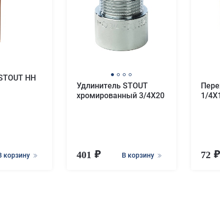
 STOUT НН
Удлинитель STOUT
Пере
хромированный 3/4X20
1/4X
401
72
В корзину
В корзину