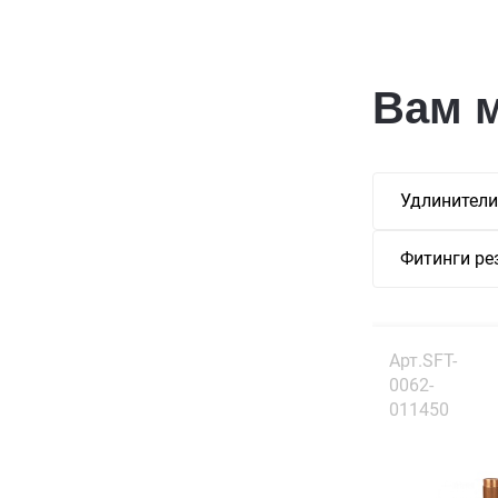
Вам 
Удлинители
Фитинги ре
Арт.SFT-
0062-
011450