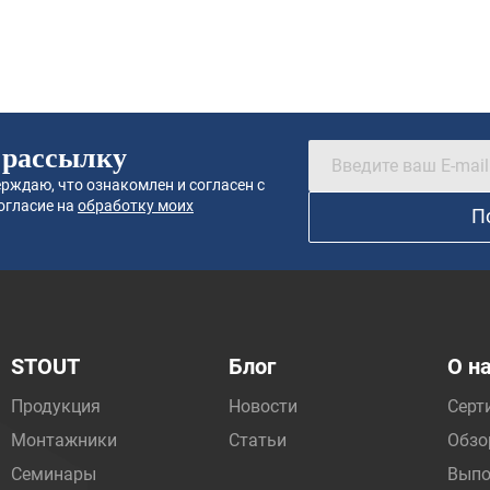
 рассылку
рждаю, что ознакомлен и согласен с
огласие на
обработку моих
П
STOUT
Блог
О н
Продукция
Новости
Серт
Монтажники
Статьи
Обзо
Семинары
Выпо