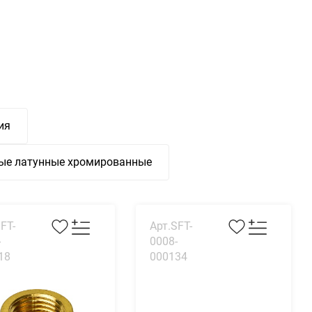
ия
ые латунные хромированные
FT-
Арт.SFT-
-
0008-
18
000134