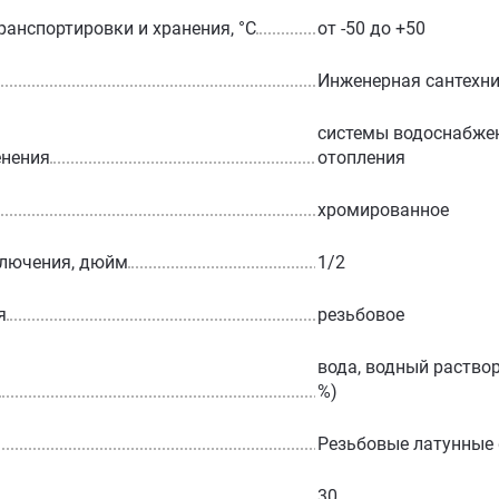
ранспортировки и хранения, °С
от -50 до +50
Инженерная сантехн
системы водоснабжен
енения
отопления
хромированное
ключения, дюйм
1/2
я
резьбовое
вода, водный раствор
%)
Резьбовые латунные
30