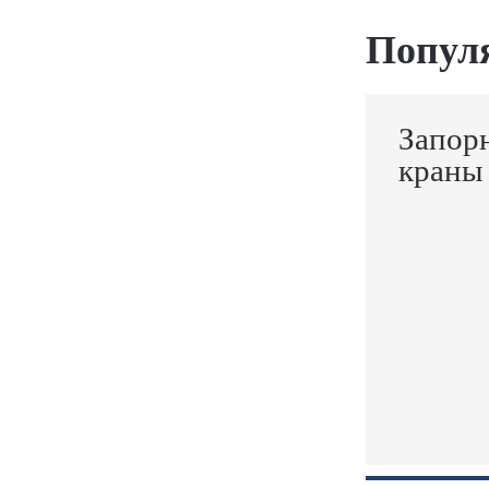
Попул
Запор
краны