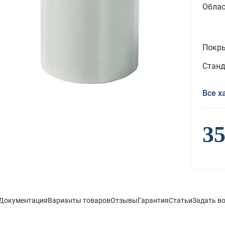
Облас
Покр
Станд
Все х
35
Документация
Варианты товаров
Отзывы
Гарантия
Статьи
Задать в