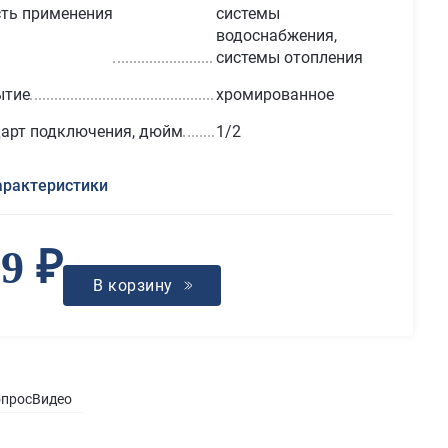
ть применения
системы
водоснабжения,
системы отопления
ытие
хромированное
арт подключения, дюйм
1/2
арактеристики
9 ₽
В корзину
опрос
Видео