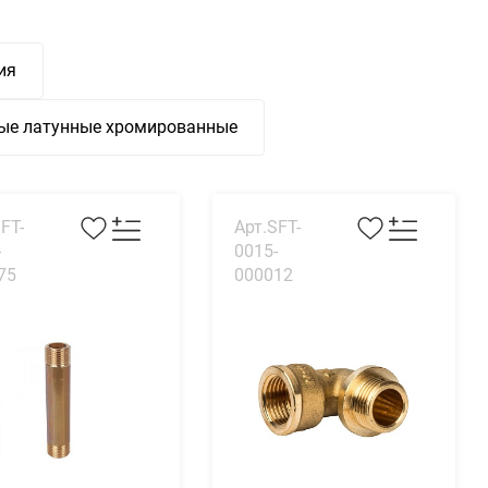
ия
ые латунные хромированные
FT-
Арт.SFT-
-
0015-
75
000012