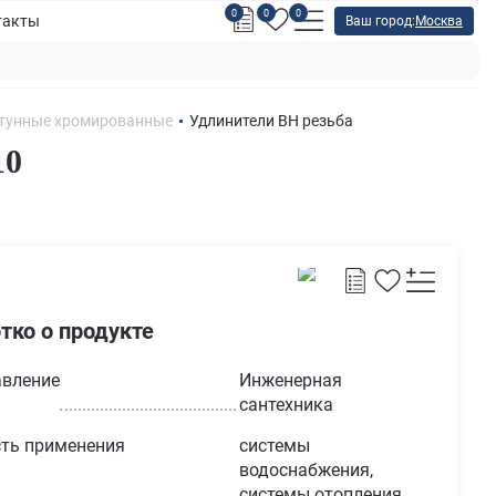
0
0
0
такты
Ваш город:
Москва
атунные хромированные
Удлинители ВН резьба
10
тко о продукте
вление
Инженерная
сантехника
ть применения
системы
водоснабжения,
системы отопления