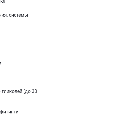
ика
ия, системы
я
 гликолей (до 30
 фитинги