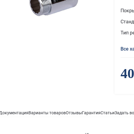
Покр
Станд
Тип р
Все х
40
Документация
Варианты товаров
Отзывы
Гарантия
Статьи
Задать в