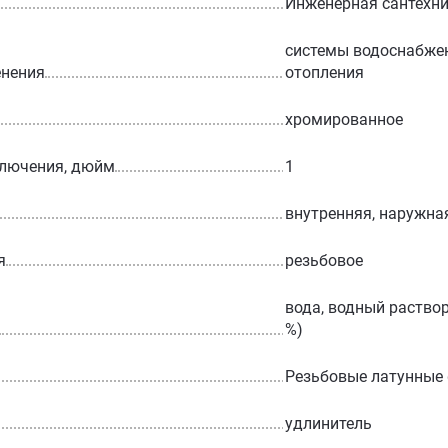
Инженерная сантехн
системы водоснабжен
енения
отопления
хромированное
ключения, дюйм
1
внутренняя, наружна
я
резьбовое
вода, водный раствор
%)
Резьбовые латунные
удлинитель