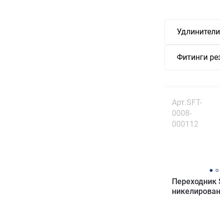
Удлинители
Фитинги ре
Арт.SFT-
0008-
000112
Переходник
никелирован