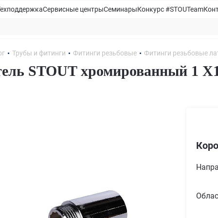
Техподдержка
Сервисные центры
Семинары
Конкурс #STOUTeam
Кон
ог
Трубы и фитинги
Фитинги резьбовые
Фитинги резьбовые л
ель STOUT хромированный 1 X
Коро
Напра
Облас