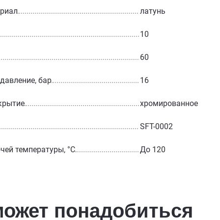
ериал
латунь
10
60
 давление, бар
16
крытие
хромированное
SFT-0002
чей температуры, °С
До 120
может понадобиться