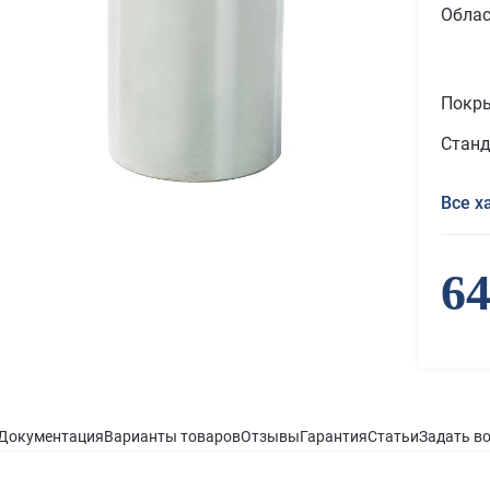
Облас
Покр
Станд
Все х
64
Документация
Варианты товаров
Отзывы
Гарантия
Статьи
Задать в