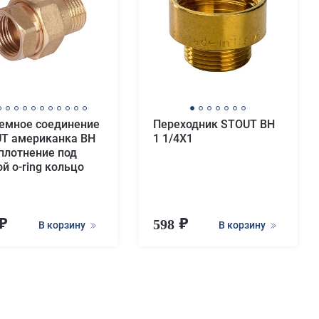
емное соединение
Переходник STOUT ВН
T американка ВН
1 1/4X1
уплотнение под
ой o-ring кольцо
598
В корзину
В корзину