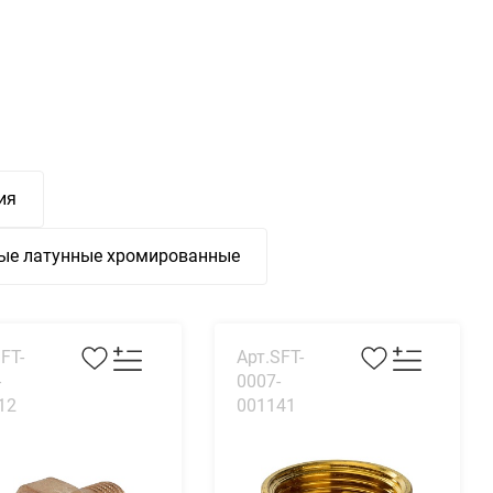
ия
ые латунные хромированные
FT-
Арт.SFT-
-
0007-
12
001141