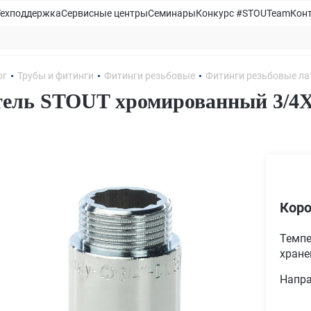
Техподдержка
Сервисные центры
Семинары
Конкурс #STOUTeam
Кон
ог
Трубы и фитинги
Фитинги резьбовые
Фитинги резьбовые л
ель STOUT хромированный 3/4
Коро
Темпе
хране
Напра