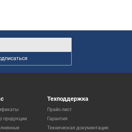
одписаться
ас
Техподдержка
ификаты
Прайс-лист
р продукции
Гарантия
лненные
Техническая документация