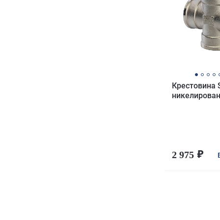
Крестовина 
никелирован
2 975