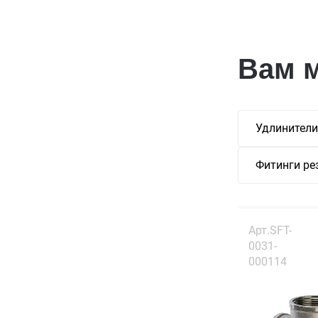
Вам 
Удлинители
Фитинги ре
Арт.SFT-
0031-
000114