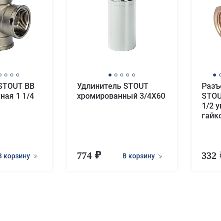
STOUT ВВ
Удлинитель STOUT
Разъ
ная 1 1/4
хромированный 3/4X60
STOU
1/2 
гайк
774
332
В корзину
В корзину