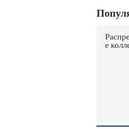
Попул
Распр
е колл