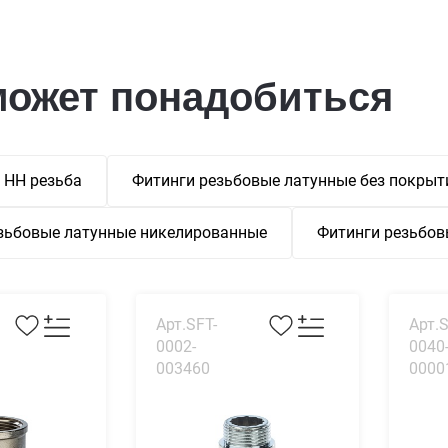
может понадобиться
 НН резьба
Фитинги резьбовые латунные без покрыт
зьбовые латунные никелированные
Фитинги резьбов
Арт.SFT-
Арт.S
0002-
0040
003460
0000