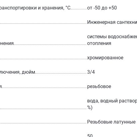
ранспортировки и хранения, °С
от -50 до +50
Инженерная сантехн
системы водоснабжен
енения
отопления
хромированное
ключения, дюйм
3/4
я
резьбовое
вода, водный раствор
%)
Резьбовые латунные
50