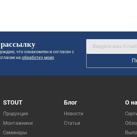
 рассылку
рждаю, что ознакомлен и согласен с
огласие на
обработку моих
П
STOUT
Блог
О н
Продукция
Новости
Серт
Монтажники
Статьи
Обзо
Семинары
Выпо