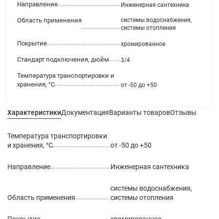
Направление
Инженерная сантехника
Область применения
системы водоснабжения,
системы отопления
Покрытие
хромированное
Стандарт подключения, дюйм
3/4
Температура транспортировки и
хранения, °С
от -50 до +50
Характеристики
Документация
Варианты товаров
Отзывы
Гаран
Температура транспортировки
и хранения, °С
от -50 до +50
Направление
Инженерная сантехника
системы водоснабжения,
Область применения
системы отопления