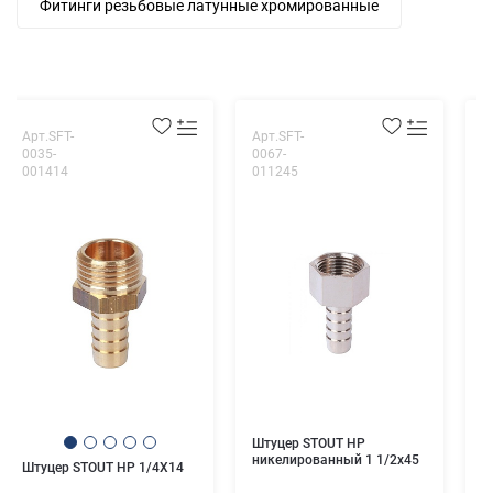
Фитинги резьбовые латунные хромированные
Арт.SFT-
Арт.SFT-
А
0035-
0067-
0
001414
011245
1
У
1
Штуцер STOUT НР
никелированный 1 1/2x45
Штуцер STOUT НР 1/4X14