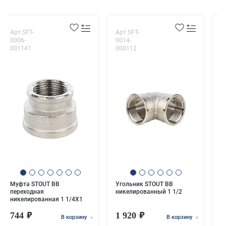
Арт.SFT-
Арт.SFT-
А
0006-
0014-
0
001141
000112
0
Н
п
н
Муфта STOUT ВВ
Угольник STOUT ВВ
переходная
никелированный 1 1/2
никелированная 1 1/4X1
744
1 920
В корзину
В корзину