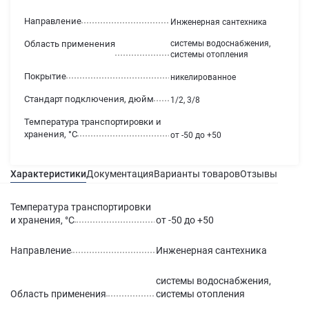
Направление
Инженерная сантехника
Область применения
системы водоснабжения,
системы отопления
Покрытие
никелированное
Стандарт подключения, дюйм
1/2, 3/8
Температура транспортировки и
хранения, °С
от -50 до +50
Характеристики
Документация
Варианты товаров
Отзывы
Гаран
Температура транспортировки
и хранения, °С
от -50 до +50
Направление
Инженерная сантехника
системы водоснабжения,
Область применения
системы отопления