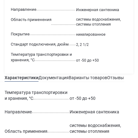
Направление
Инженерная сантехника
Область применения
системы водоснабжения,
системы отопления
Покрытие
никелированное
Стандарт подключения, дюйм
2, 2 1/2
Температура транспортировки и
хранения, °С
от -50 до +50
Характеристики
Документация
Варианты товаров
Отзывы
Гаран
Температура транспортировки
и хранения, °С
от -50 до +50
Направление
Инженерная сантехника
системы водоснабжения,
Область применения
системы отопления