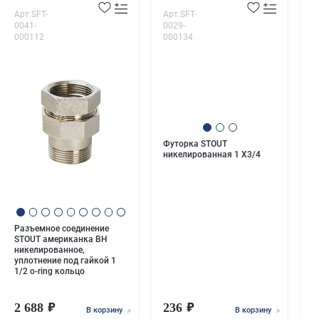
Арт.SFT-
Арт.SFT-
А
0041-
0029-
0
000112
000134
0
Футорка STOUT
У
никелированная 1 X3/4
н
Разъемное соединение
STOUT американка ВН
никелированное,
уплотнение под гайкой 1
1/2 o-ring кольцо
2 688
236
В корзину
В корзину