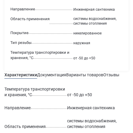
Направление
Инженерная сантехника
Область применения
системы водоснабжения,
системы отопления
Покрытие
никелированное
Тип резьбы
наружная
Температура транспортировки и
хранения, °С
от -50 до +50
Характеристики
Документация
Варианты товаров
Отзывы
Гаран
Температура транспортировки
и хранения, °С
от -50 до +50
Направление
Инженерная сантехника
системы водоснабжения,
Область применения
системы отопления