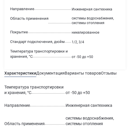
Направление
Инженерная сантехника
Область применения
системы водоснабжения,
системы отопления
Покрытие
никелированное
Стандарт подключения, дюйм
1/2, 3/4
Температура транспортировки и
хранения, °С
от -50 до +50
Характеристики
Документация
Варианты товаров
Отзывы
Гаран
Температура транспортировки
и хранения, °С
от -50 до +50
Направление
Инженерная сантехника
системы водоснабжения,
Область применения
системы отопления