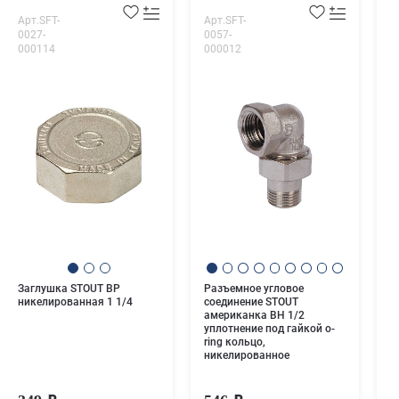
Арт.SFT-
Арт.SFT-
А
0027-
0057-
0
000114
000012
0
У
н
Заглушка STOUT ВР
Разъемное угловое
никелированная 1 1/4
соединение STOUT
американка ВН 1/2
уплотнение под гайкой o-
ring кольцо,
никелированное