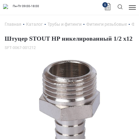
0
Пн-Пт 09:00-18:00
Главная
Каталог
Трубы и фитинги
Фитинги резьбовые
Фит
Штуцер STOUT НР никелированный 1/2 x12
SFT-0067-001212