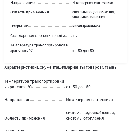
Направление
Инженерная сантехника
Область применения
системы водоснабжения,
системы отопления
Покрытие
никелированное
Стандарт подключения, дюйм
1/2
Температура транспортировки и
хранения, °С
от -50 до +50
Характеристики
Документация
Варианты товаров
Отзывы
Гаран
Температура транспортировки
и хранения, °С
от -50 до +50
Направление
Инженерная сантехника
системы водоснабжения,
Область применения
системы отопления