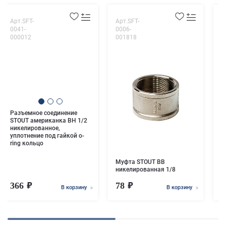
Арт.SFT-
Арт.SFT-
А
0041-
0006-
0
000012
001818
0
Р
S
Разъемное соединение
н
STOUT американка ВН 1/2
никелированное,
уплотнение под гайкой o-
ring кольцо
Муфта STOUT ВВ
никелированная 1/8
366
78
В корзину
В корзину