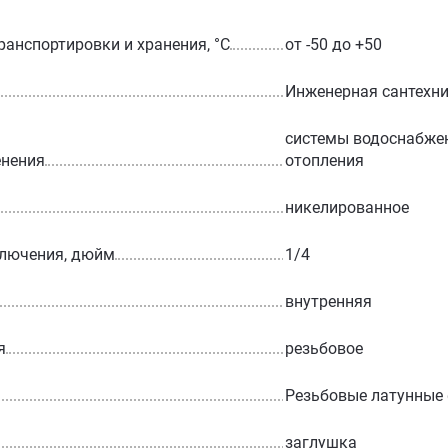
ранспортировки и хранения, °С
от -50 до +50
Инженерная сантехн
системы водоснабжен
енения
отопления
никелированное
ключения, дюйм
1/4
внутренняя
я
резьбовое
Резьбовые латунные
заглушка