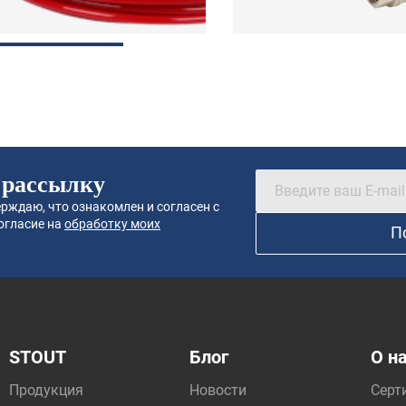
 рассылку
рждаю, что ознакомлен и согласен с
огласие на
обработку моих
П
STOUT
Блог
О н
Продукция
Новости
Серт