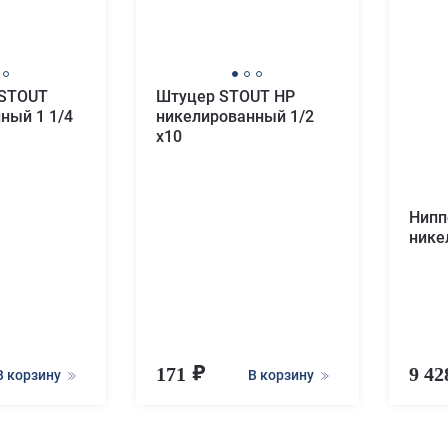
 STOUT
Штуцер STOUT НР
ный 1 1/4
никелированный 1/2
x10
Нипп
нике
171
9 4
В корзину
В корзину