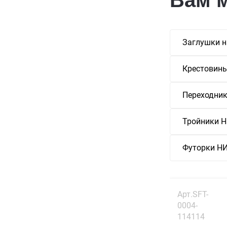
Заглушки н
Крестовин
Переходни
Тройники
Футорки 
Арт.SFT-
0004-
114114