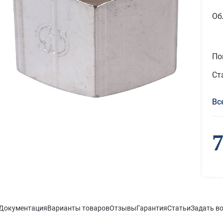
Об
По
Ст
Вс
7
Документация
Варианты товаров
Отзывы
Гарантия
Статьи
Задать в