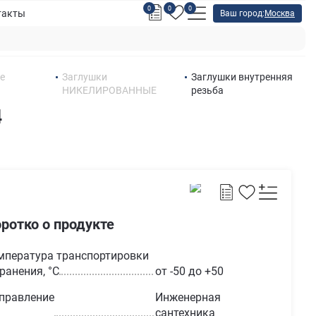
0
0
0
такты
Ваш город:
Москва
е
Заглушки
Заглушки внутренняя
НИКЕЛИРОВАННЫЕ
резьба
4
ротко о продукте
мпература транспортировки
хранения, °С
от -50 до +50
правление
Инженерная
сантехника