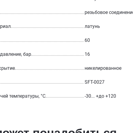
резьбовое соединени
ериал
латунь
60
 давление, бар
16
крытие
никелированное
SFT-0027
чей температуры, °С
-30... +до +120
может понадобиться