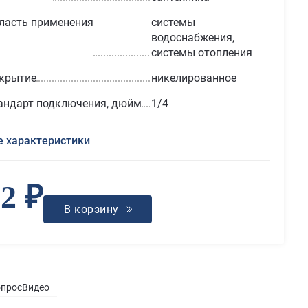
ласть применения
системы
водоснабжения,
системы отопления
крытие
никелированное
андарт подключения, дюйм
1/4
е характеристики
2 ₽
В корзину
опрос
Видео