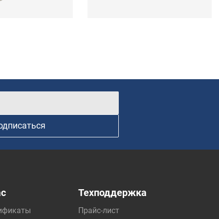
одписаться
ас
Техподдержка
ификаты
Прайс-лист