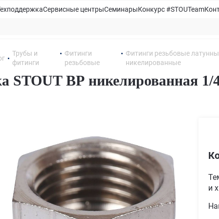
Техподдержка
Сервисные центры
Семинары
Конкурс #STOUTeam
Кон
Трубы и
Фитинги
Фитинги резьбовые латунны
ог
фитинги
резьбовые
никелированные
а STOUT ВР никелированная 1/
Ко
Те
и 
На