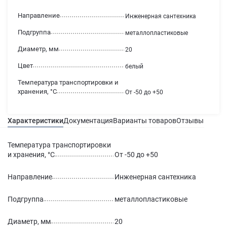
Направление
Инженерная сантехника
Подгруппа
металлопластиковые
Диаметр, мм
20
Цвет
белый
Температура транспортировки и
хранения, °С
От -50 до +50
Характеристики
Документация
Варианты товаров
Отзывы
Гаран
Температура транспортировки
и хранения, °С
От -50 до +50
Направление
Инженерная сантехника
Подгруппа
металлопластиковые
Диаметр, мм
20