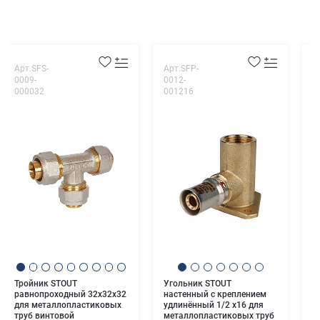
Арт.SFS-
Арт.SFP-
А
0009-
0012-
0
000032
001216
0
У
д
т
Тройник STOUT
Угольник STOUT
равнопроходный 32x32x32
настенный с креплением
для металлопластиковых
удлинённый 1/2 х16 для
труб винтовой
металлопластиковых труб