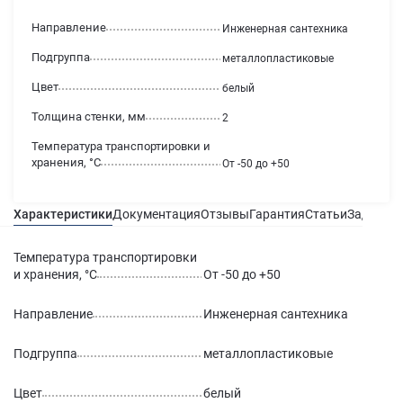
Направление
Инженерная сантехника
Подгруппа
металлопластиковые
Цвет
белый
Толщина стенки, мм
2
Температура транспортировки и
хранения, °С
От -50 до +50
Характеристики
Документация
Отзывы
Гарантия
Статьи
Задать в
Температура транспортировки
и хранения, °С
От -50 до +50
Направление
Инженерная сантехника
Подгруппа
металлопластиковые
Цвет
белый