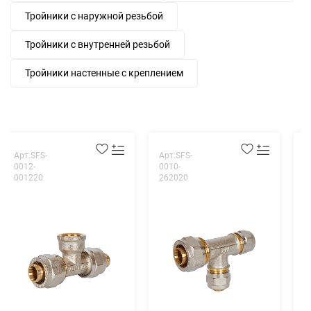
Тройники с наружной резьбой
Тройники с внутренней резьбой
Тройники настенные с креплением
Арт.SFS-
Арт.SFS-
А
0012-
0010-
0
001220
262020
0
У
S
р