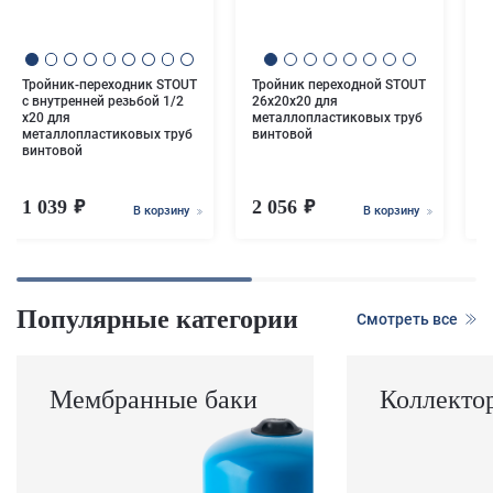
м
в
Тройник-переходник STOUT
Тройник переходной STOUT
с внутренней резьбой 1/2
26х20х20 для
х20 для
металлопластиковых труб
металлопластиковых труб
винтовой
винтовой
1 039
2 056
В корзину
В корзину
Популярные категории
Смотреть все
Мембранные баки
Коллекто