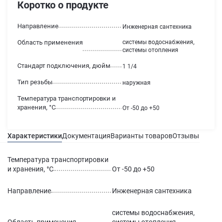
Коротко о продукте
Направление
Инженерная сантехника
Область применения
системы водоснабжения,
системы отопления
Стандарт подключения, дюйм
1 1/4
Тип резьбы
наружная
Температура транспортировки и
хранения, °С
От -50 до +50
Характеристики
Документация
Варианты товаров
Отзывы
Гаран
Температура транспортировки
и хранения, °С
От -50 до +50
Направление
Инженерная сантехника
системы водоснабжения,