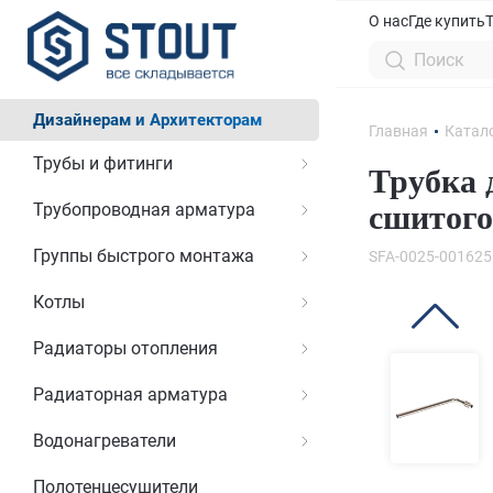
О нас
Где купить
Дизайнерам и Архитекторам
Главная
Катал
Трубы и фитинги
Трубка 
Трубопроводная арматура
сшитого
Группы быстрого монтажа
SFA-0025-001625
Котлы
Радиаторы отопления
Радиаторная арматура
Водонагреватели
Полотенцесушители