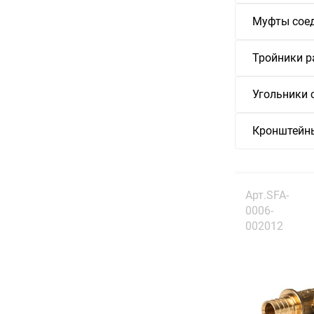
Муфты сое
Тройники 
Угольники 
Кронштейн
Арт.SFA-
0006-
002012