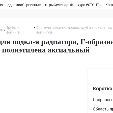
Техподдержка
Сервисные центры
Семинары
Конкурс #STOUTeam
Кон
Трубы и
Системы полиэтиленовых труб и аксиальных
ог
фитинги
фитингов
для подкл-я радиатора, Г-образн
 полиэтилена аксиальный
Коротко
Направле
Область п