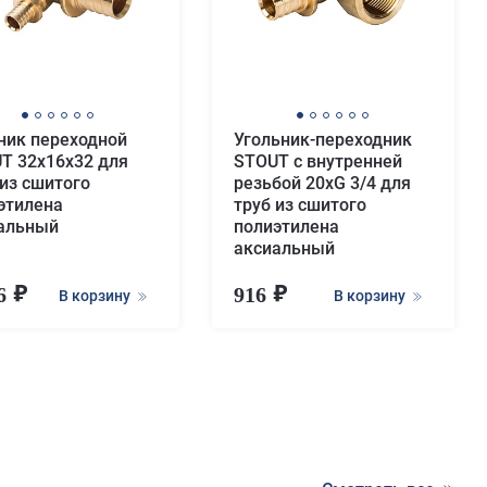
ник переходной
Угольник-переходник
T 32x16x32 для
STOUT с внутренней
 из сшитого
резьбой 20xG 3/4 для
этилена
труб из сшитого
альный
полиэтилена
аксиальный
46
916
В корзину
В корзину