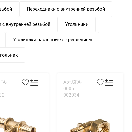
зьбой
Переходники с внутренней резьбой
 с внутренней резьбой
Угольники
Угольники настенные с креплением
угольник
FA-
Арт.SFA-
-
0006-
32
002034