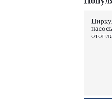
Попул
Цирку
насос
отопл