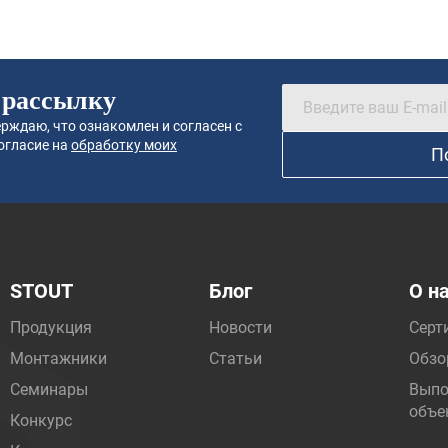
 рассылку
рждаю, что ознакомлен и согласен с
огласие на
обработку моих
П
STOUT
Блог
О н
Продукция
Новости
Серт
Монтажники
Статьи
Обзо
Семинары
Выпо
объе
Конкурс