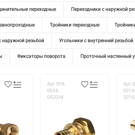
динительные переходные
Переходники с наружной ре
равнопроходные
Тройники переходные
Тройники
с наружной резьбой
Угольники с внутренней резьбой
ы
Фиксаторы поворота
Проточный настенный 
Арт.SFA-
Арт.S
0034-
0014
002034
3216