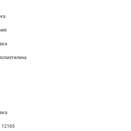
ика
ния
вка
 полиэтилена
вка
 12165