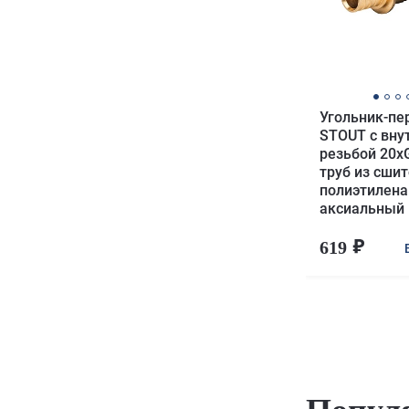
Угольник-пе
STOUT с вну
резьбой 20xG
труб из сшит
полиэтилена
аксиальный
619