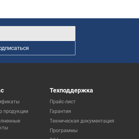
одписаться
ас
Техподдержка
ификаты
Прайс-лист
р продукции
Гарантия
лненные
Техническая документация
кты
Программы