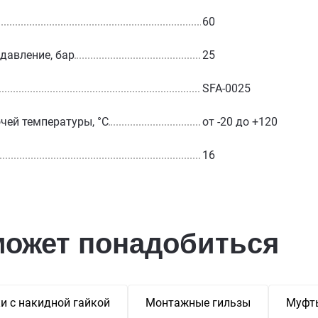
60
 давление, бар
25
SFA-0025
чей температуры, °С
от -20 до +120
16
может понадобиться
и с накидной гайкой
Монтажные гильзы
Муфты