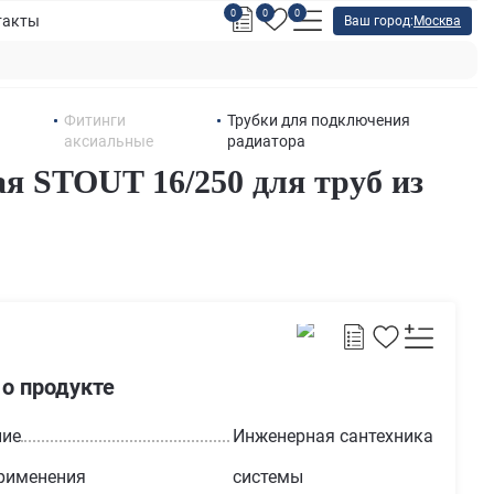
0
0
0
такты
Ваш город:
Москва
Фитинги
Трубки для подключения
аксиальные
радиатора
ая STOUT 16/250 для труб из
 о продукте
ние
Инженерная сантехника
рименения
системы