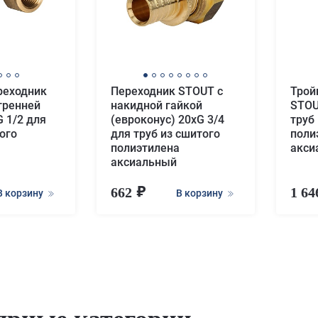
реходник
Переходник STOUT с
Трой
тренней
накидной гайкой
STOU
 1/2 для
(евроконус) 20xG 3/4
труб
ого
для труб из сшитого
поли
полиэтилена
акси
аксиальный
662
1 6
В корзину
В корзину