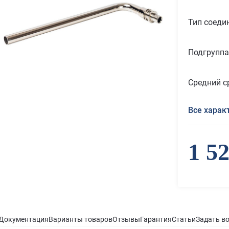
Тип соеди
Подгруппа
Средний с
Все харак
1 5
Документация
Варианты товаров
Отзывы
Гарантия
Статьи
Задать в