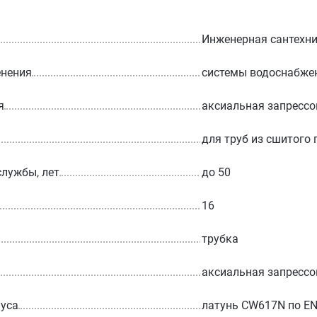
Инженерная сантехн
енения
системы водоснабже
я
аксиальная запрессо
для труб из сшитого
службы, лет
до 50
16
трубка
аксиальная запрессо
уса
латунь CW617N по EN