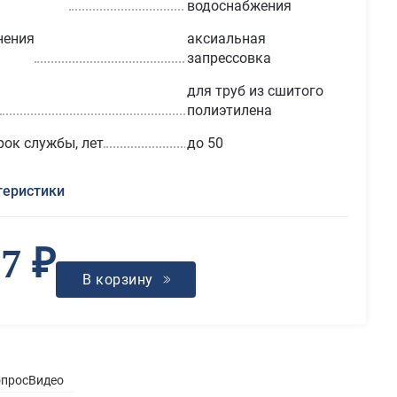
водоснабжения
нения
аксиальная
запрессовка
для труб из сшитого
полиэтилена
рок службы, лет
до 50
теристики
27 ₽
В корзину
опрос
Видео