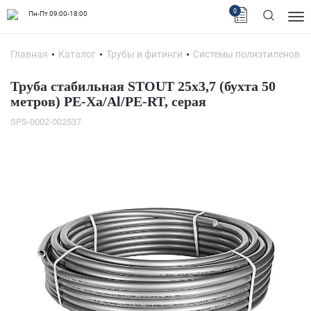
0
Пн-Пт 09:00-18:00
Главная
Каталог
Трубы и фитинги
Системы полиэтиленовых
Труба стабильная STOUT 25х3,7 (бухта 50
метров) PE-Xa/Al/PE-RT, серая
SPS-0002-002537