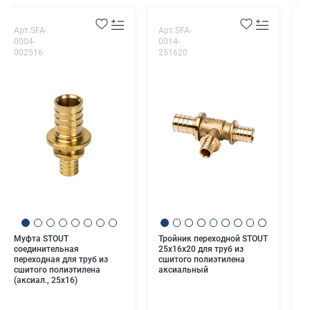
Арт.SFA-
Арт.SFA-
А
0004-
0014-
0
002516
251620
0
У
S
2
с
а
Муфта STOUT
Тройник переходной STOUT
соединительная
25x16x20 для труб из
переходная для труб из
сшитого полиэтилена
сшитого полиэтилена
аксиальный
(аксиал., 25x16)