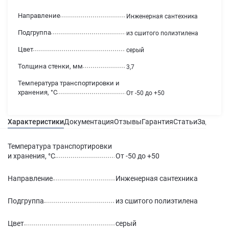
Направление
Инженерная сантехника
Подгруппа
из сшитого полиэтилена
Цвет
серый
Толщина стенки, мм
3,7
Температура транспортировки и
хранения, °С
От -50 до +50
Характеристики
Документация
Отзывы
Гарантия
Статьи
Задать в
Температура транспортировки
и хранения, °С
От -50 до +50
Направление
Инженерная сантехника
Подгруппа
из сшитого полиэтилена
Цвет
серый