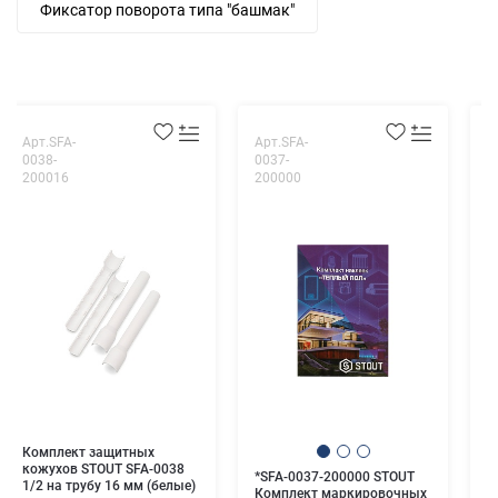
Фиксатор поворота типа "башмак"
Арт.SFA-
Арт.SFA-
А
0038-
0037-
0
200016
200000
0
Д
д
д
Комплект защитных
кожухов STOUT SFA-0038
*SFA-0037-200000 STOUT
1/2 на трубу 16 мм (белые)
Комплект маркировочных