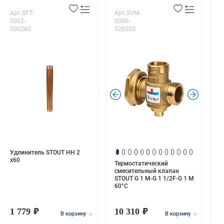
Арт.SFT-
Арт.SVM-
А
0062-
0050-
С
000260
326005
р
Q
ц
Q
R
м
.
.
Удлинитель STOUT НН 2
x60
Термостатический
смесительный клапан
STOUT G 1 М-G 1 1/2F-G 1 M
60°С
1 779
10 310
2
В корзину
В корзину