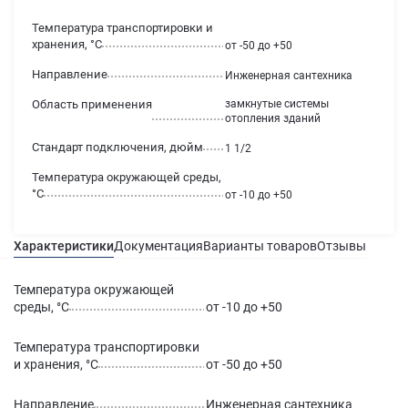
Температура транспортировки и
хранения, °С
от -50 до +50
Направление
Инженерная сантехника
Область применения
замкнутые системы
отопления зданий
Стандарт подключения, дюйм
1 1/2
Температура окружающей среды,
°С
от -10 до +50
Характеристики
Документация
Варианты товаров
Отзывы
Гаран
Температура окружающей
среды, °С
от -10 до +50
Температура транспортировки
и хранения, °С
от -50 до +50
Направление
Инженерная сантехника