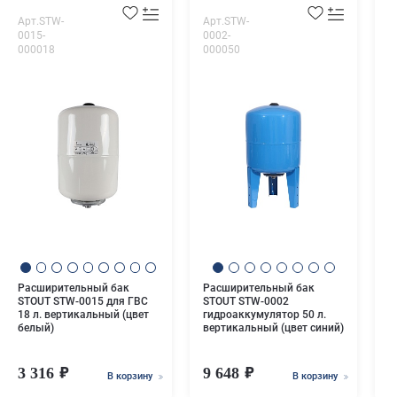
Арт.STW-
Арт.STW-
А
0015-
0002-
0
000018
000050
0
Р
S
г
в
Расширительный бак
Расширительный бак
STOUT STW-0015 для ГВС
STOUT STW-0002
18 л. вертикальный (цвет
гидроаккумулятор 50 л.
белый)
вертикальный (цвет синий)
3 316
9 648
8
В корзину
В корзину