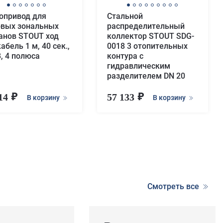
опривод для
Стальной
вых зональных
распределительный
анов STOUT ход
коллектор STOUT SDG-
кабель 1 м, 40 сек.,
0018 3 отопительных
B, 4 полюса
контура с
гидравлическим
разделителем DN 20
514
57 133
В корзину
В корзину
Смотреть все