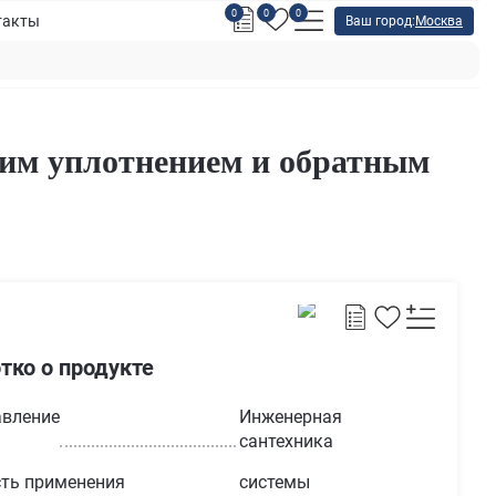
0
0
0
такты
Ваш город:
Москва
ким уплотнением и обратным
тко о продукте
вление
Инженерная
сантехника
ть применения
системы