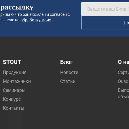
 рассылку
рждаю, что ознакомлен и согласен с
огласие на
обработку моих
П
STOUT
Блог
О н
Продукция
Новости
Серт
Монтажники
Статьи
Обзо
Семинары
Выпо
объе
Конкурс
Контакты