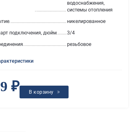
водоснабжения,
системы отопления
ытие
никелированное
арт подключения, дюйм
3/4
оединения
резьбовое
арактеристики
9 ₽
В корзину