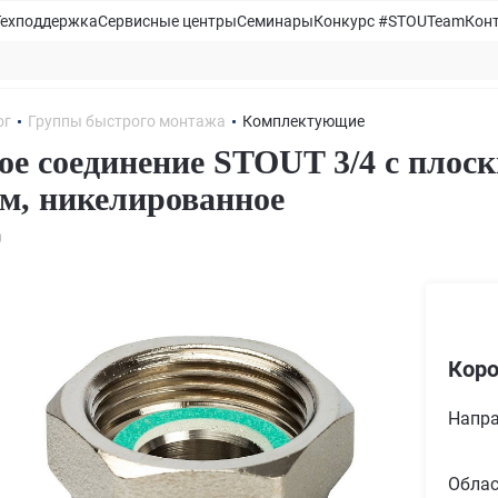
Техподдержка
Сервисные центры
Семинары
Конкурс #STOUTeam
Кон
ог
Группы быстрого монтажа
Комплектующие
ое соединение STOUT 3/4 с плос
м, никелированное
0
Коро
Напра
Облас