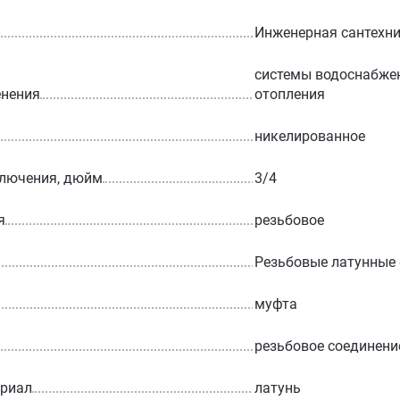
Инженерная сантехн
системы водоснабжен
енения
отопления
никелированное
ключения, дюйм
3/4
я
резьбовое
Резьбовые латунные
муфта
резьбовое соединени
ериал
латунь