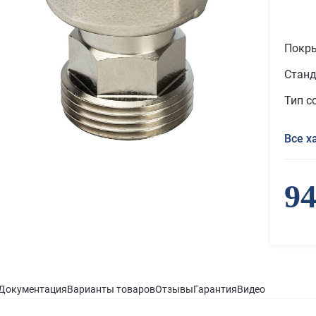
Покр
Станд
Тип с
Все х
94
Документация
Варианты товаров
Отзывы
Гарантия
Видео