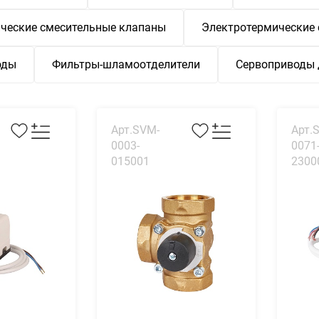
ческие смесительные клапаны
Электротермические
оды
Фильтры-шламоотделители
Сервоприводы 
Арт.SVM-
Арт.
0003-
0071
015001
2300