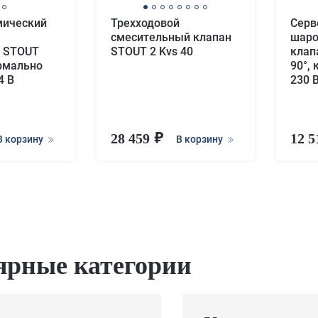
мический
Трехходовой
Серв
смесительный клапан
шаро
д STOUT
STOUT 2 Kvs 40
клап
рмально
90°, 
4 В
230 
28 459
12 
В корзину
В корзину
ярные категории