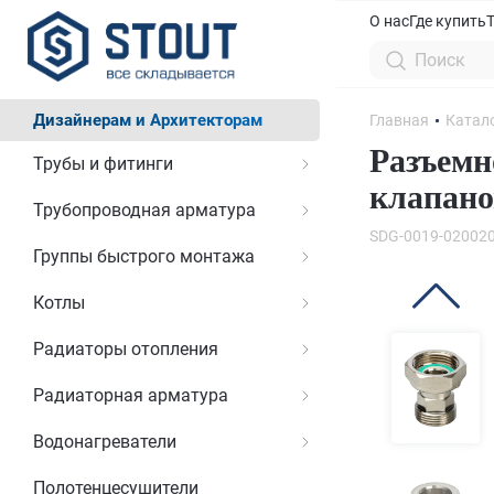
О нас
Где купить
Дизайнерам и Архитекторам
Главная
Катал
Разъемн
Трубы и фитинги
клапано
Трубопроводная арматура
SDG-0019-02002
Группы быстрого монтажа
Котлы
Радиаторы отопления
Радиаторная арматура
Водонагреватели
Полотенцесушители