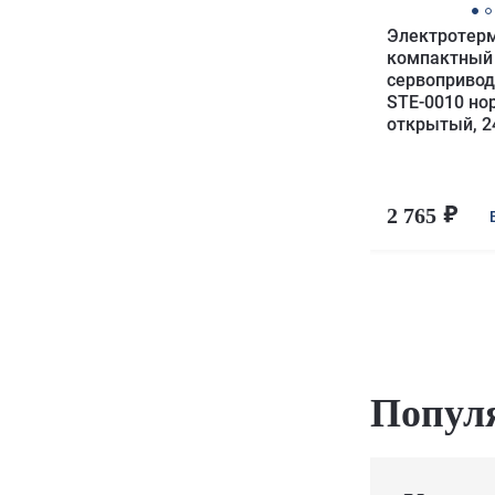
Электротер
компактный
сервоприво
STE-0010 но
открытый, 2
2 765
Попул