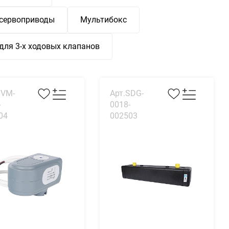
 сервоприводы
Мультибокс
для 3-х ходовых клапанов
SVM-
Арт.SDG-
-
0018-
04
002503