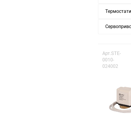
Термостати
Сервоприв
Арт.STE-
0010-
024002