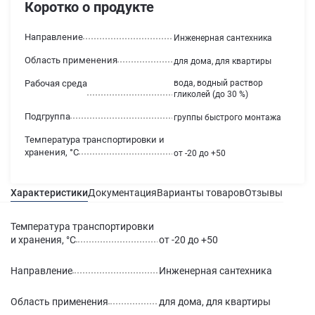
Коротко о продукте
Направление
Инженерная сантехника
Область применения
для дома, для квартиры
Рабочая среда
вода, водный раствор
гликолей (до 30 %)
Подгруппа
группы быстрого монтажа
Температура транспортировки и
хранения, °С
от -20 до +50
Характеристики
Документация
Варианты товаров
Отзывы
Гаран
Температура транспортировки
и хранения, °С
от -20 до +50
Направление
Инженерная сантехника
Область применения
для дома, для квартиры