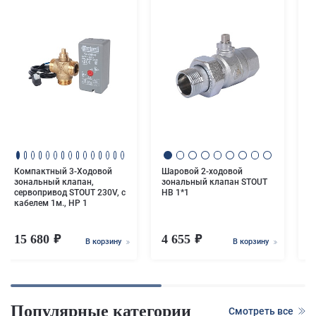
С
р
к
3
к
D
Компактный 3-Ходовой
Шаровой 2-ходовой
зональный клапан,
зональный клапан STOUT
сервопривод STOUT 230V, с
НВ 1*1
кабелем 1м., НР 1
15 680
4 655
4
В корзину
В корзину
Популярные категории
Смотреть все