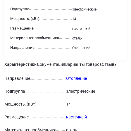
Подгруппа
электрические
Мощность, (кВт)
14
Размещение
настенный
Материал теплообменника
сталь
Направление
Отопление
Характеристики
Документация
Варианты товаров
Отзывы
4
Гара
Направление
Отопление
Подгруппа
электрические
Мощность, (кВт)
14
Размещение
настенный
Материал теплообменника
сталь