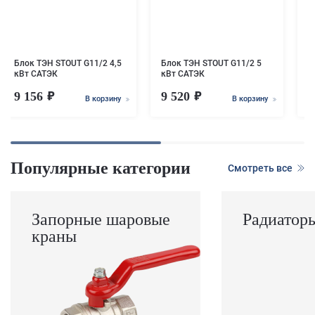
П
E
Блок ТЭН STOUT G11/2 4,5
Блок ТЭН STOUT G11/2 5
кВт САТЭК
кВт САТЭК
9 156
9 520
1
В корзину
В корзину
Популярные категории
Смотреть все
Запорные шаровые
Радиатор
краны