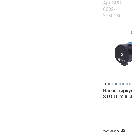
Арт.SPC-
0002-
3280180
Насос цирк
STOUT mini 
26 963