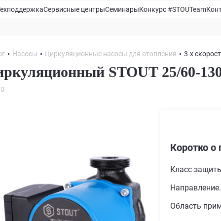
Техподдержка
Сервисные центры
Семинары
Конкурс #STOUTeam
Кон
ог
Насосы
Циркуляционные насосы для отопления
3-х скорос
иркуляционный STOUT 25/60-13
30
Коротко о 
Класс защит
Направление
Область при