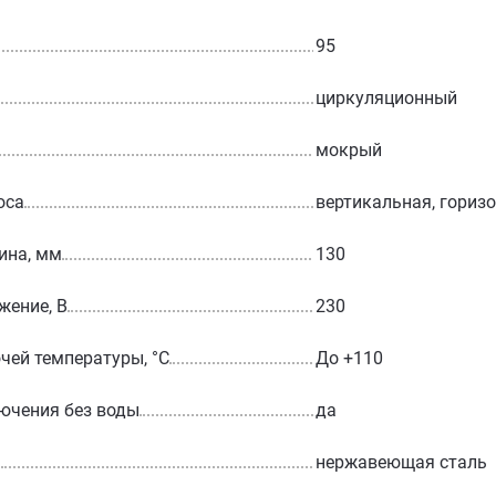
95
циркуляционный
мокрый
оса
вертикальная, гориз
ина, мм
130
жение, В
230
чей температуры, °С
До +110
ючения без воды
да
а
нержавеющая сталь