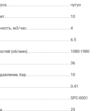
уса
чугун
лет
10
ность, м3/час
4
6.5
остей (об/мин)
1080-1980
36
 давление, бар
10
0.41
SPC-0001
м
25