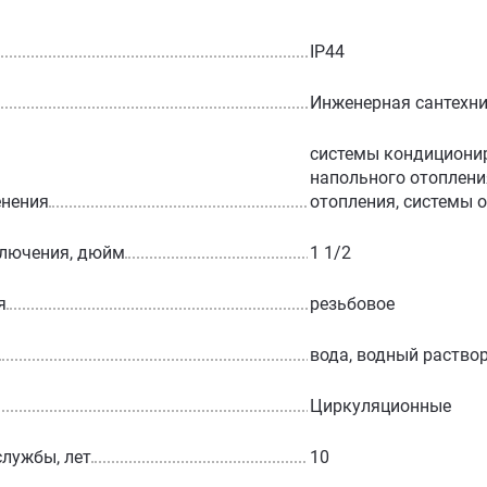
IP44
Инженерная сантехн
системы кондициони
напольного отоплени
енения
отопления, системы 
ключения, дюйм
1 1/2
я
резьбовое
вода, водный раство
Циркуляционные
службы, лет
10