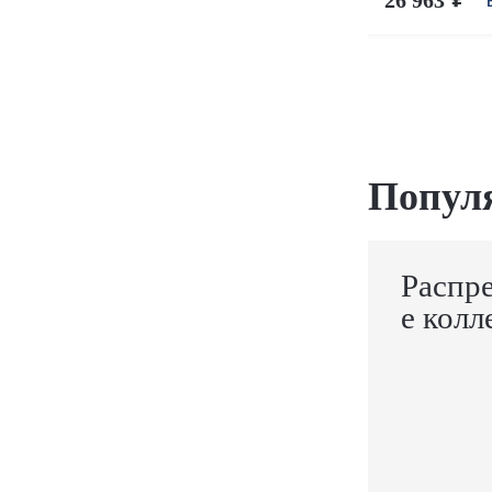
Попул
Распр
е колл