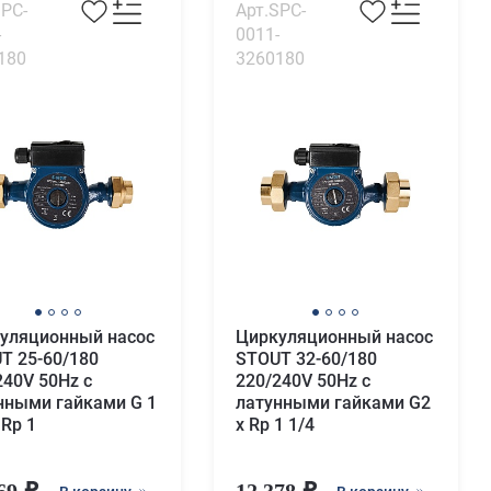
SPC-
Арт.SPC-
-
0011-
180
3260180
уляционный насос
Циркуляционный насос
T 25-60/180
STOUT 32-60/180
240V 50Hz с
220/240V 50Hz с
нными гайками G 1
латунными гайками G2
 Rp 1
x Rp 1 1/4
669
12 378