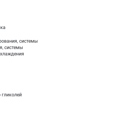
ика
рования, системы
я, системы
охлаждения
р гликолей