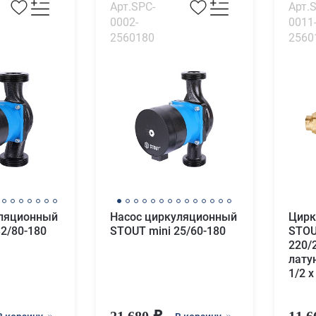
Арт.SPC-
Арт.
0002-
0011
2560180
2560
уляционный
Насос циркуляционный
Цирк
32/80-180
STOUT mini 25/60-180
STOU
220/
лату
1/2 x
21 680
11 