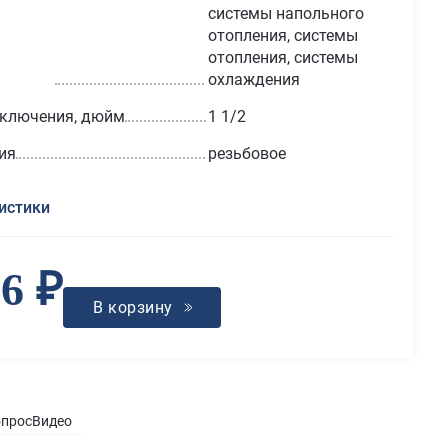
системы напольного
отопления, системы
отопления, системы
охлаждения
дключения, дюйм
1 1/2
ия
резьбовое
истики
66 ₽
В корзину
опрос
Видео