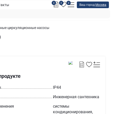
0
0
0
такты
Ваш город:
Москва
тные циркуляционные насосы
0
продукте
ы
IP44
Инженерная сантехника
менения
системы
кондиционирования,