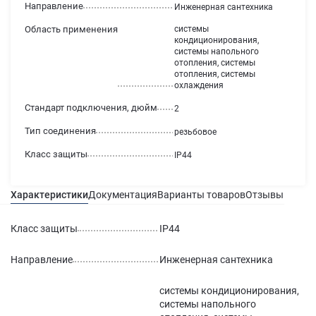
Направление
Инженерная сантехника
Область применения
системы
кондиционирования,
системы напольного
отопления, системы
отопления, системы
охлаждения
Стандарт подключения, дюйм
2
Тип соединения
резьбовое
Класс защиты
IP44
Характеристики
Документация
Варианты товаров
Отзывы
Гаран
Класс защиты
IP44
Направление
Инженерная сантехника
системы кондиционирования,
системы напольного