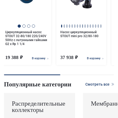
Ц
S
5
G
Циркуляционный насос
Насос циркуляционный
STOUT 32-80/180 220/240V
STOUT mini pro 32/80-180
50Hz с латунными гайками
G2 x Rp 1 1/4
19 388
37 938
1
В корзину
В корзину
Популярные категории
Смотреть все
Распределительные
Мембранн
коллекторы