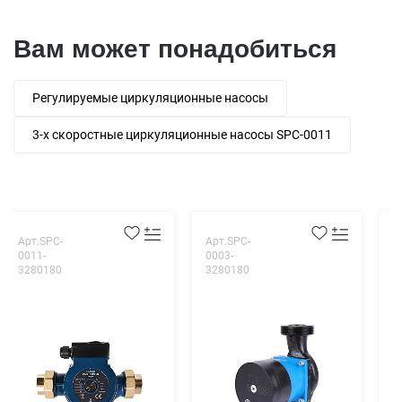
Вам может понадобиться
Регулируемые циркуляционные насосы
3-х скоростные циркуляционные насосы SPC-0011
Арт.SPC-
Арт.SPC-
А
0011-
0003-
0
3280180
3280180
2