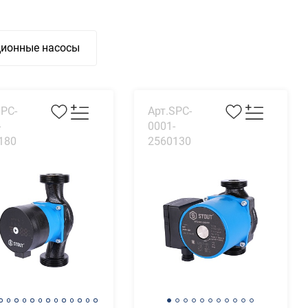
ционные насосы
SPC-
Арт.SPC-
-
0001-
180
2560130