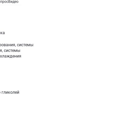
опрос
Видео
ика
рования, системы
я, системы
охлаждения
р гликолей