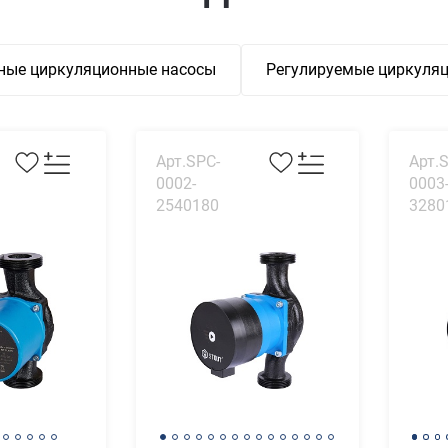
тные циркуляционные насосы
Регулируемые циркуля
Арт.SPC-
Арт.
0002-
0003
2540180
3280