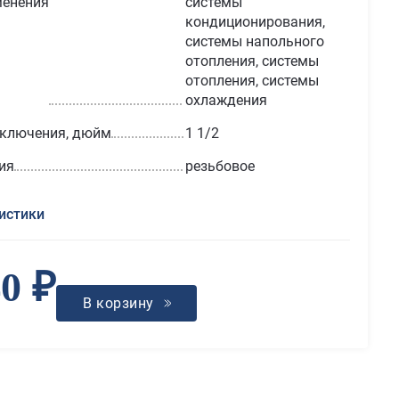
менения
системы
кондиционирования,
системы напольного
отопления, системы
отопления, системы
охлаждения
дключения, дюйм
1 1/2
ия
резьбовое
истики
40 ₽
В корзину