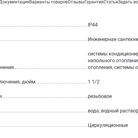
Документация
Варианты товаров
Отзывы
Гарантия
Статьи
Задать в
IP44
Инженерная сантехн
системы кондициони
напольного отоплени
енения
отопления, системы 
ключения, дюйм
1 1/2
я
резьбовое
вода, водный раство
Циркуляционные