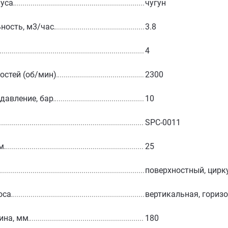
уса
чугун
ность, м3/час
3.8
4
остей (об/мин)
2300
 давление, бар
10
SPC-0011
м
25
поверхностный, цир
оса
вертикальная, гориз
ина, мм
180