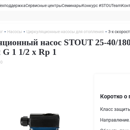
Техподдержка
Сервисные центры
Семинары
Конкурс #STOUTeam
Кон
ог
Насосы
Циркуляционные насосы для отопления
3-х скорос
ционный насос STOUT 25-40/180
G 1 1/2 x Rp 1
80
Коротко о 
Класс защит
Направление