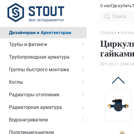
О нас
Где купить
Дизайнерам и Архитекторам
Главная
Катал
Циркуля
Трубы и фитинги
гайками 
Трубопроводная арматура
SPC-0011-25401
Группы быстрого монтажа
Котлы
Радиаторы отопления
Радиаторная арматура
Водонагреватели
Полотенцесушители