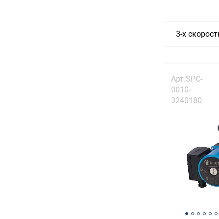
3-х скорос
Арт.SPC-
0010-
3240180