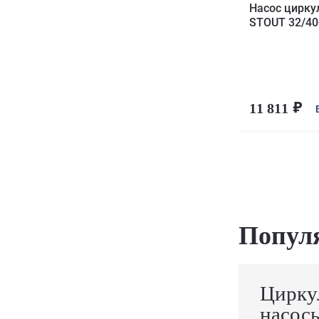
Насос цирк
STOUT 32/40
11 811
Попул
Цирку
насос