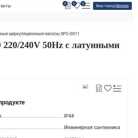
0
0
0
такты
Ваш город:
Москва
тные циркуляционные насосы SPC-0011
 220/240V 50Hz с латунными
продукте
ы
IP44
Инженерная сантехника