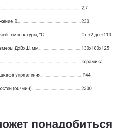
г
2.7
жение, В
230
чей температуры, °С
От +2 до +110
азмеры ДхВхШ, мм
130х180х125
а
керамика
 шкафа управления
IP44
остей (об/мин)
2300
может понадобиться