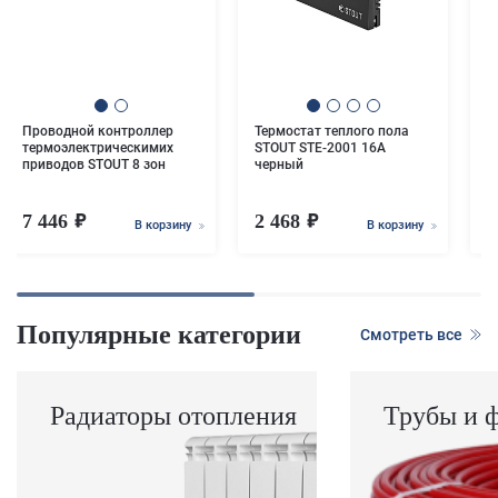
т
д
9
Проводной контроллер
Термостат теплого пола
термоэлектрическимих
STOUT STE-2001 16А
приводов STOUT 8 зон
черный
7 446
2 468
1
В корзину
В корзину
Популярные категории
Смотреть все
Радиаторы отопления
Трубы и 