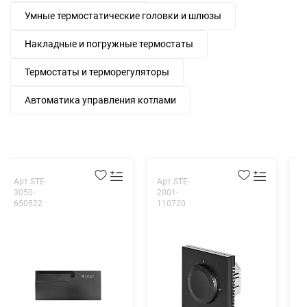
Умные термостатические головки и шлюзы
Накладные и погружные термостаты
Термостаты и терморегуляторы
Автоматика управления котлами
Арт.STE-
Арт.STE-
А
3050-
2001-
1
650522
110720
1
Т