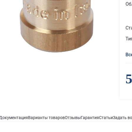
Об
Ст
Ти
Вс
5
Документация
Варианты товаров
Отзывы
Гарантия
Статьи
Задать в