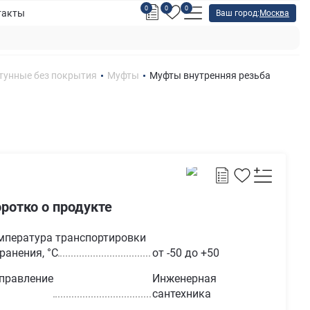
0
0
0
такты
Ваш город:
Москва
тунные без покрытия
Муфты
Муфты внутренняя резьба
ротко о продукте
мпература транспортировки
хранения, °С
от -50 до +50
правление
Инженерная
сантехника