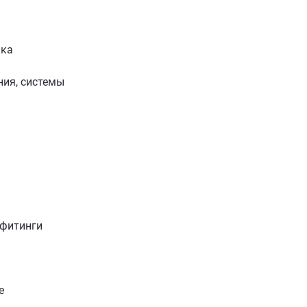
ика
ия, системы
 фитинги
е