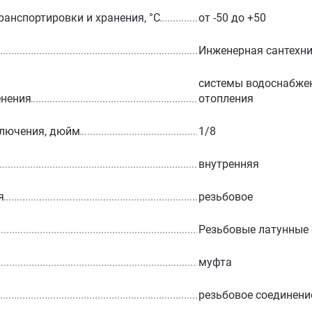
ранспортировки и хранения, °С
от -50 до +50
Инженерная сантехн
системы водоснабжен
енения
отопления
ключения, дюйм
1/8
внутренняя
я
резьбовое
Резьбовые латунные
муфта
резьбовое соединени