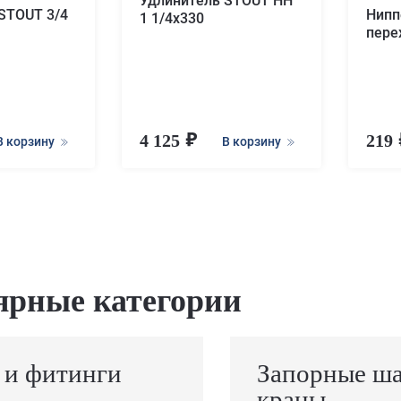
Удлинитель STOUT НН
STOUT 3/4
Нипп
1 1/4x330
пере
4 125
219
В корзину
В корзину
ярные категории
 и фитинги
Запорные ш
краны