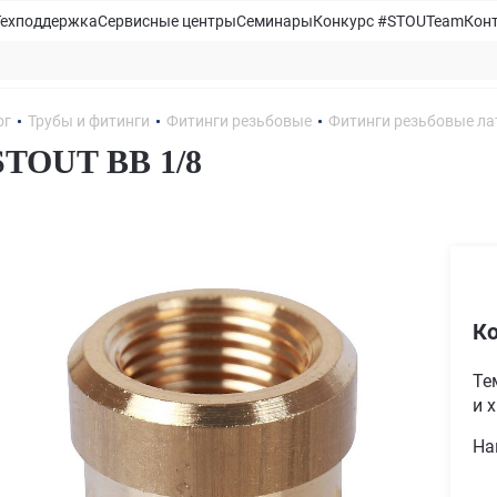
Техподдержка
Сервисные центры
Семинары
Конкурс #STOUTeam
Кон
ог
Трубы и фитинги
Фитинги резьбовые
Фитинги резьбовые ла
STOUT ВВ 1/8
Ко
Те
и 
На