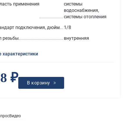
ласть применения
системы
водоснабжения,
системы отопления
андарт подключения, дюйм
1/8
п резьбы
внутренняя
е характеристики
8 ₽
В корзину
опрос
Видео