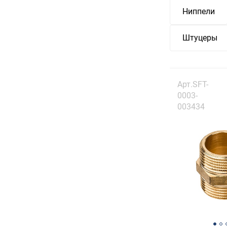
Ниппели
Штуцеры
Арт.SFT-
0003-
003434