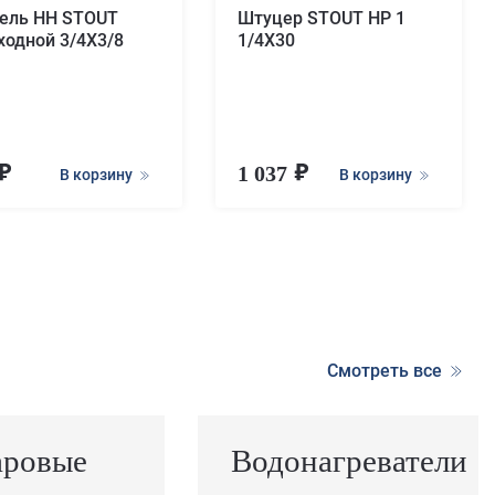
ель НН STOUT
Штуцер STOUT НР 1
ходной 3/4X3/8
1/4X30
1 037
В корзину
В корзину
Смотреть все
аровые
Водонагреватели