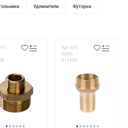
гольники
Удлинители
Футорки
FT-
Арт.SFT-
-
0035-
38
011430