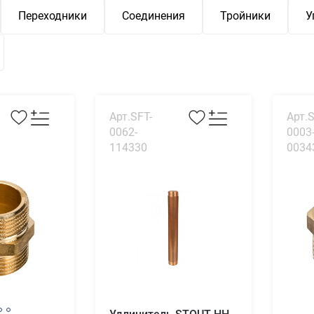
Переходники
Соединения
Тройники
У
Арт.SFT-
Арт.S
0062-
0003
114330
0034