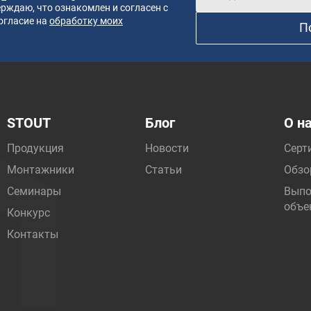
рждаю, что ознакомлен и согласен с
огласие на
обработку моих
П
STOUT
Блог
О н
Продукция
Новости
Серт
Монтажники
Статьи
Обзо
Семинары
Выпо
объе
Конкурс
Контакты