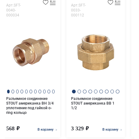
Арт.SFT-
Арт.SFT-
А
0040-
0033-
0
000034
000112
0
Р
S
Разъемное соединение
Разъемное соединение
STOUT американка ВН 3/4
STOUT американка ВB 1
уплотнение под гайкой o-
1/2
ring кольцо
568
3 329
4
В корзину
В корзину