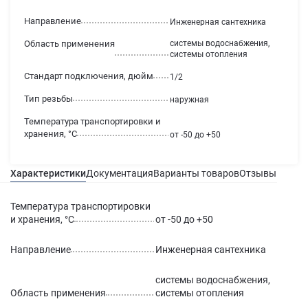
Направление
Инженерная сантехника
Область применения
системы водоснабжения,
системы отопления
Стандарт подключения, дюйм
1/2
Тип резьбы
наружная
Температура транспортировки и
хранения, °С
от -50 до +50
Характеристики
Документация
Варианты товаров
Отзывы
Гаран
Температура транспортировки
и хранения, °С
от -50 до +50
Направление
Инженерная сантехника
системы водоснабжения,
Область применения
системы отопления