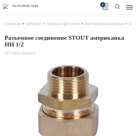
0
Пн-Пт 09:00-18:00
Главная
Каталог
Трубы и фитинги
Фитинги резьбовые
Фит
Разъемное соединение STOUT американка
НН 1/2
SFT-0051-000012