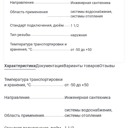
Направление
Инженерная сантехника
Область применения
системы водоснабжения,
системы отопления
Стандарт подключения, дюйм
1 1/2
Тип резьбы
наружная
Температура транспортировки и
хранения, °С
от -50 до +50
Характеристики
Документация
Варианты товаров
Отзывы
Гаран
Температура транспортировки
и хранения, °С
от -50 до +50
Направление
Инженерная сантехника
системы водоснабжения,
Область применения
системы отопления