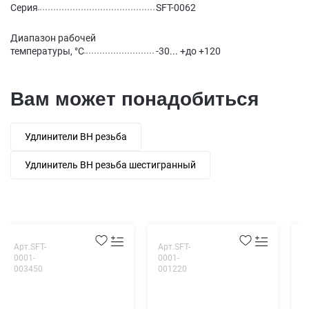
Серия
SFT-0062
Диапазон рабочей
температуры, °С
-30... +до +120
Вам может понадобиться
Удлинители ВН резьба
Удлинитель ВН резьба шестигранный
Арт.SFT-
Арт.SFT-
А
0001-
0001-
0
003450
001220
0