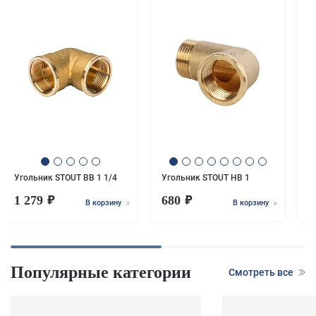
У
Угольник STOUT ВВ 1 1/4
Угольник STOUT НВ 1
1 279
680
6
В корзину
В корзину
Популярные категории
Смотреть все