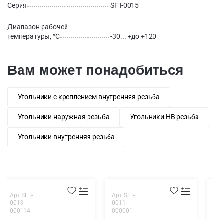
Серия
SFT-0015
Диапазон рабочей
температуры, °С
-30... +до +120
Вам может понадобиться
Угольники с креплением внутренняя резьба
Угольники наружная резьба
Угольники НВ резьба
Угольники внутренняя резьба
Арт.SFT-
Арт.SFT-
А
0013-
0011-
0
000114
000001
0