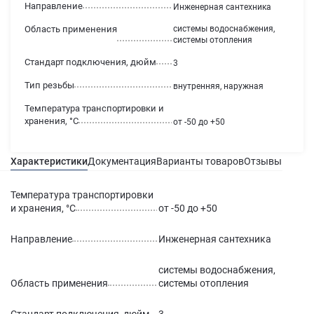
Направление
Инженерная сантехника
Область применения
системы водоснабжения,
системы отопления
Стандарт подключения, дюйм
3
Тип резьбы
внутренняя, наружная
Температура транспортировки и
хранения, °С
от -50 до +50
Характеристики
Документация
Варианты товаров
Отзывы
Гаран
Температура транспортировки
и хранения, °С
от -50 до +50
Направление
Инженерная сантехника
системы водоснабжения,
Область применения
системы отопления