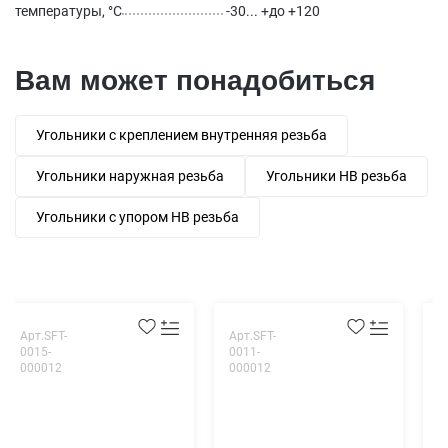
температуры, °С
-30... +до +120
Вам может понадобиться
Угольники с креплением внутренняя резьба
Угольники наружная резьба
Угольники НВ резьба
Угольники с упором НВ резьба
Арт.SFT-
Арт.SFT-
А
0015-
0011-
0
000012
000012
0