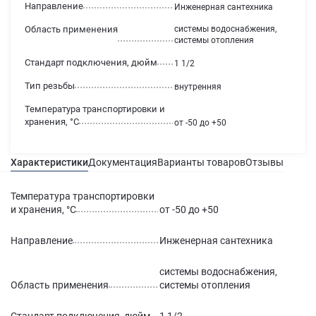
Направление
Инженерная сантехника
Область применения
системы водоснабжения,
системы отопления
Стандарт подключения, дюйм
1 1/2
Тип резьбы
внутренняя
Температура транспортировки и
хранения, °С
от -50 до +50
Характеристики
Документация
Варианты товаров
Отзывы
Гаран
Температура транспортировки
и хранения, °С
от -50 до +50
Направление
Инженерная сантехника
системы водоснабжения,
Область применения
системы отопления