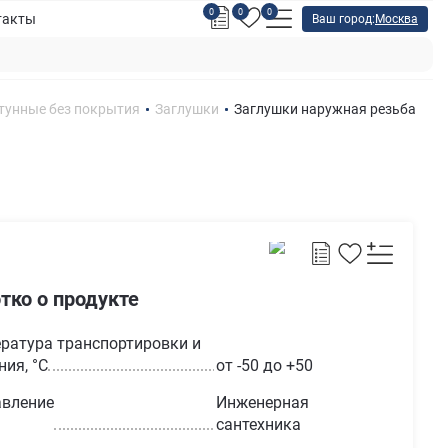
0
0
0
такты
Ваш город:
Москва
тунные без покрытия
Заглушки
Заглушки наружная резьба
тко о продукте
ратура транспортировки и
ния, °С
от -50 до +50
вление
Инженерная
сантехника