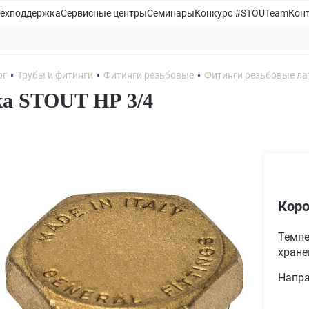
Техподдержка
Сервисные центры
Семинары
Конкурс #STOUTeam
Кон
ог
Трубы и фитинги
Фитинги резьбовые
Фитинги резьбовые ла
а STOUT НР 3/4
Коро
Темпе
хране
Напра