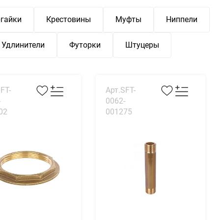
гайки
Крестовины
Муфты
Ниппели
Удлинители
Футорки
Штуцеры
FT-
Арт.SFT-
-
0062-
02
001275