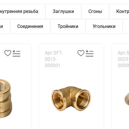
нутренняя резьба
Заглушки
Сгоны
Контр
ки
Соединения
Тройники
Угольники
Арт.SFT-
Арт.S
0013-
0023
000001
0000