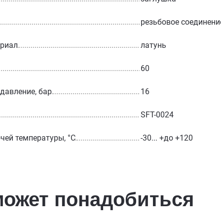
резьбовое соединени
ериал
латунь
60
 давление, бар
16
SFT-0024
чей температуры, °С
-30... +до +120
может понадобиться