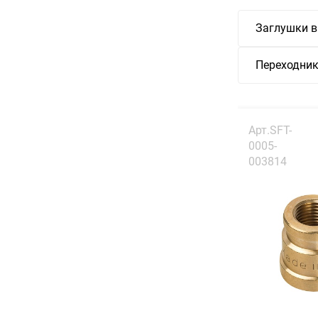
Заглушки в
Переходни
Арт.SFT-
0005-
003814