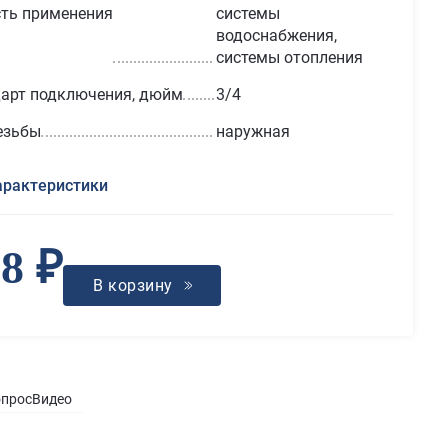
ть применения
системы
водоснабжения,
системы отопления
арт подключения, дюйм
3/4
езьбы
наружная
арактеристики
8 ₽
В корзину
опрос
Видео