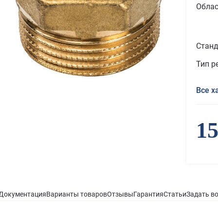
Облас
Станд
Тип р
Все х
15
Документация
Варианты товаров
Отзывы
Гарантия
Статьи
Задать в