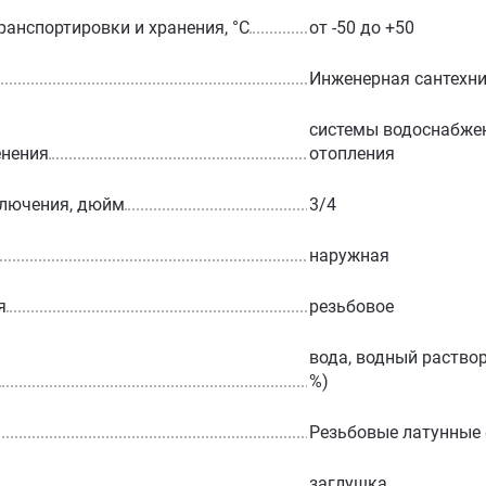
ранспортировки и хранения, °С
от -50 до +50
Инженерная сантехн
системы водоснабжен
енения
отопления
ключения, дюйм
3/4
наружная
я
резьбовое
вода, водный раствор
%)
Резьбовые латунные
заглушка