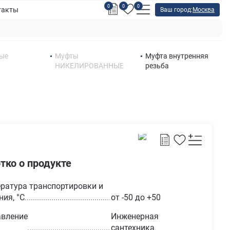
0
0
0
такты
Ваш город:
Москва
ные
Муфты
Муфта внутренняя
НИКЕЛИРОВАННЫЕ
резьба
тко о продукте
ратура транспортировки и
ния, °С
от -50 до +50
вление
Инженерная
сантехника