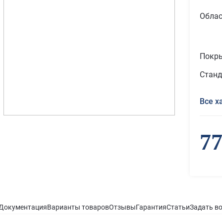
Облас
Покр
Станд
Все х
77
Документация
Варианты товаров
Отзывы
Гарантия
Статьи
Задать в