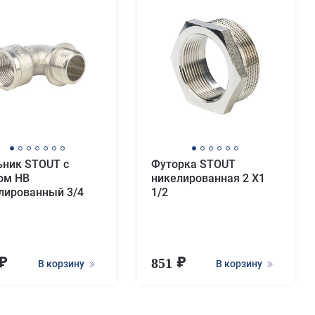
ьник STOUT с
Футорка STOUT
ом НВ
никелированная 2 X1
лированный 3/4
1/2
851
В корзину
В корзину