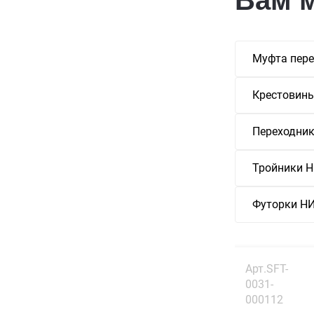
Муфта пере
Крестовин
Переходни
Тройники
Футорки 
Арт.SFT-
0031-
000112