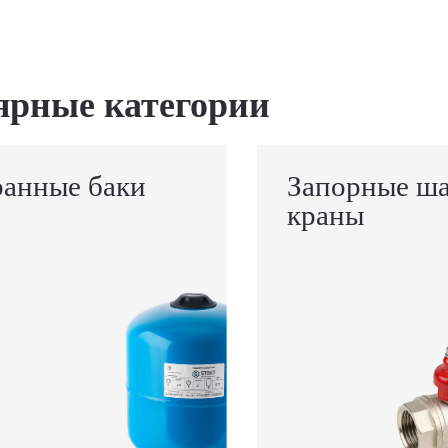
ярные категории
анные баки
Запорные ш
краны