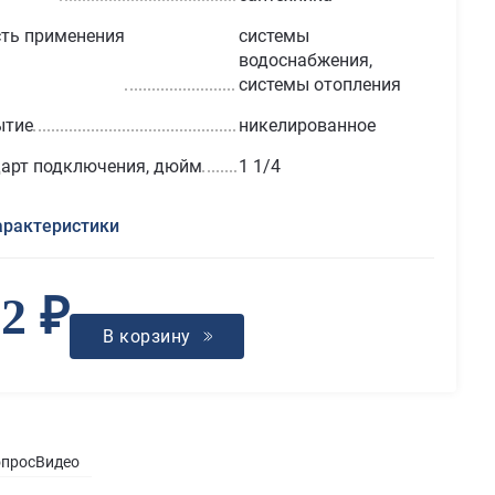
ть применения
системы
водоснабжения,
системы отопления
ытие
никелированное
арт подключения, дюйм
1 1/4
арактеристики
2 ₽
В корзину
опрос
Видео