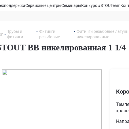
Техподдержка
Сервисные центры
Семинары
Конкурс #STOUTeam
Кон
Трубы и
Фитинги
Фитинги резьбовые латун
ог
фитинги
резьбовые
никелированные
TOUT ВВ никелированная 1 1/4
Коро
Темпе
хране
Напра