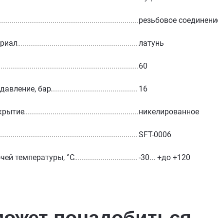
резьбовое соединени
ериал
латунь
60
 давление, бар
16
крытие
никелированное
SFT-0006
чей температуры, °С
-30... +до +120
может понадобиться