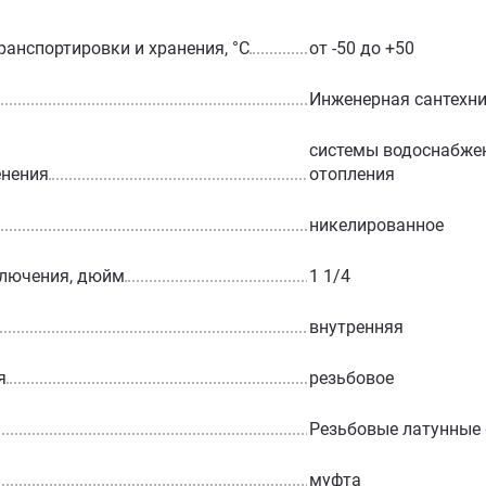
ранспортировки и хранения, °С
от -50 до +50
Инженерная сантехн
системы водоснабжен
енения
отопления
никелированное
ключения, дюйм
1 1/4
внутренняя
я
резьбовое
Резьбовые латунные
муфта