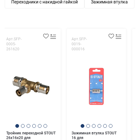
Переходники с накидной гайкой
Зажимная втулка
Арт.SFP-
Арт.SFP-
А
0005-
0019-
0
261620
000016
0
Т
с
2
м
п
Тройник переходной STOUT
Зажимная втулка STOUT
26х16х20 для
16 для