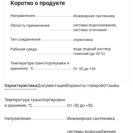
Коротко о продукте
Направление
Инженерная сантехника
Область применения
системы водоснабжения,
системы отопления
Тип соединения
опрессовка
Рабочая среда
вода, водный раствор
гликолей (до 30 %)
Температура транспортировки и
хранения, °С
От -50 до +50
Характеристики
Документация
Варианты товаров
Отзывы
Гаран
Температура транспортировки
и хранения, °С
От -50 до +50
Направление
Инженерная сантехника
системы водоснабжения,