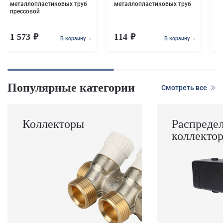
металлопластиковых труб
металлопластиковых труб
прессовой
1 573
114
1
В корзину
В корзину
Популярные категории
Смотреть все
Коллекторы
Распреде
коллекто