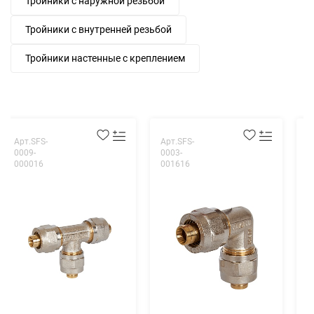
Тройники с наружной резьбой
Тройники с внутренней резьбой
Тройники настенные с креплением
Арт.SFS-
Арт.SFS-
А
0009-
0003-
0
000016
001616
2
Т
2
м
в