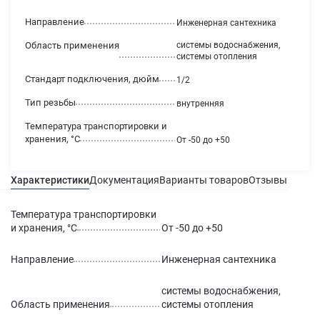
Направление
Инженерная сантехника
Область применения
системы водоснабжения,
системы отопления
Стандарт подключения, дюйм
1/2
Тип резьбы
внутренняя
Температура транспортировки и
хранения, °С
От -50 до +50
Характеристики
Документация
Варианты товаров
Отзывы
Гаран
Температура транспортировки
и хранения, °С
От -50 до +50
Направление
Инженерная сантехника
системы водоснабжения,
Область применения
системы отопления