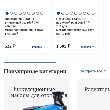
м
в
Переходник STOUT с
Переходник STOUT с
внутренней резьбой 3/4
наружной резьбой 1 1/4
х16 для
х32 для
металлопластиковых труб
металлопластиковых труб
винтовой
винтовой
532
1 505
1
В корзину
В корзину
Популярные категории
Смотреть все
Циркуляционные
Радиатор
насосы для отопления