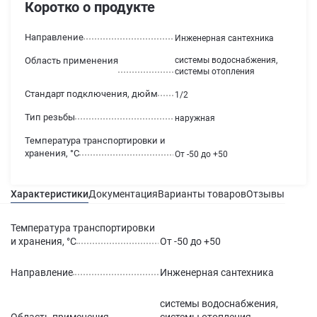
Коротко о продукте
Направление
Инженерная сантехника
Область применения
системы водоснабжения,
системы отопления
Стандарт подключения, дюйм
1/2
Тип резьбы
наружная
Температура транспортировки и
хранения, °С
От -50 до +50
Характеристики
Документация
Варианты товаров
Отзывы
Гаран
Температура транспортировки
и хранения, °С
От -50 до +50
Направление
Инженерная сантехника
системы водоснабжения,