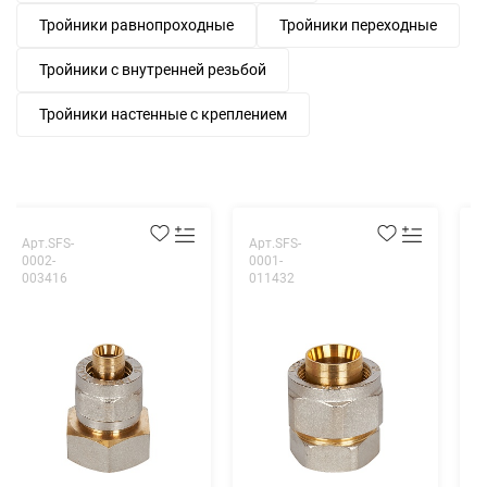
Тройники равнопроходные
Тройники переходные
Тройники с внутренней резьбой
Тройники настенные с креплением
Арт.SFS-
Арт.SFS-
А
0002-
0001-
0
003416
011432
0
Т
с